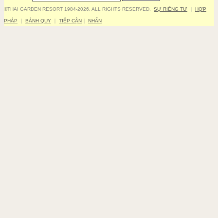
©THAI GARDEN RESORT 1984-2026. ALL RIGHTS RESERVED.
SỰ RIÊNG TƯ
｜
HỢP
PHÁP
｜
BÁNH QUY
｜
TIẾP CẬN
｜
NHẤN