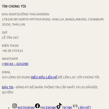
TÌM CHÚNG TÔI
KHU NGHỈ DƯỠNG THAI GARDEN
179/168 M5 NORTH PATTAYA ROAD, NAKLUA, BANGLAMUNG, CHONBURI
20150, THÁI LAN
GIỜ
LỄ TÂN 24/7
ĐIỆN THOẠI
+66 38 370 614
WHATSAPP
(+66) 84 – 3241098
EMAIL
VUI LÒNG SỬ DỤNG
BIỂU MẪU LIÊN HỆ
ĐỂ LIÊN LẠC VỚI CHÚNG TÔI.
BẢN TIN
- ĐĂNG KÝ ĐỂ NHẬN THÔNG TIN CẬP NHẬT VÀ ƯU ĐÃI ĐỘC
QUYỀN!
INSTAGRAM
FACEBOOK
TIKTOK
LIÊN KẾT