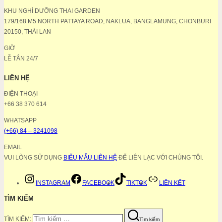
KHU NGHỈ DƯỠNG THAI GARDEN
179/168 M5 NORTH PATTAYA ROAD, NAKLUA, BANGLAMUNG, CHONBURI
20150, THÁI LAN
GIỜ
LỄ TÂN 24/7
LIÊN HỆ
ĐIỆN THOẠI
+66 38 370 614
WHATSAPP
(+66) 84 – 3241098
EMAIL
VUI LÒNG SỬ DỤNG
BIỂU MẪU LIÊN HỆ
ĐỂ LIÊN LẠC VỚI CHÚNG TÔI.
INSTAGRAM
FACEBOOK
TIKTOK
LIÊN KẾT
TÌM KIẾM
TÌM KIẾM:
Tìm kiếm