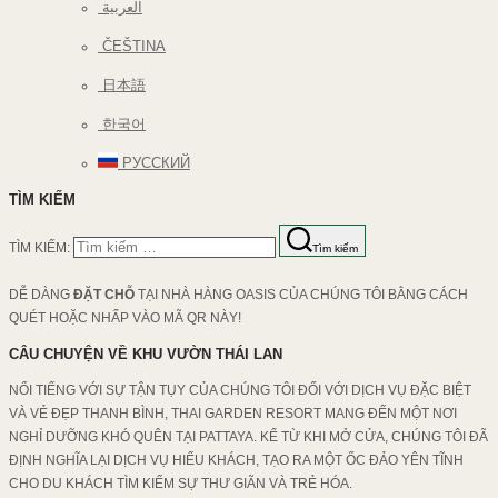
العربية
ČEŠTINA
日本語
한국어
РУССКИЙ
TÌM KIẾM
TÌM KIẾM:
Tìm kiếm
DỄ DÀNG
ĐẶT CHỖ
TẠI NHÀ HÀNG OASIS CỦA CHÚNG TÔI BẰNG CÁCH
QUÉT HOẶC NHẤP VÀO MÃ QR NÀY!
CÂU CHUYỆN VỀ KHU VƯỜN THÁI LAN
NỔI TIẾNG VỚI SỰ TẬN TỤY CỦA CHÚNG TÔI ĐỐI VỚI DỊCH VỤ ĐẶC BIỆT
VÀ VẺ ĐẸP THANH BÌNH, THAI GARDEN RESORT MANG ĐẾN MỘT NƠI
NGHỈ DƯỠNG KHÓ QUÊN TẠI PATTAYA. KỂ TỪ KHI MỞ CỬA, CHÚNG TÔI ĐÃ
ĐỊNH NGHĨA LẠI DỊCH VỤ HIẾU KHÁCH, TẠO RA MỘT ỐC ĐẢO YÊN TĨNH
CHO DU KHÁCH TÌM KIẾM SỰ THƯ GIÃN VÀ TRẺ HÓA.