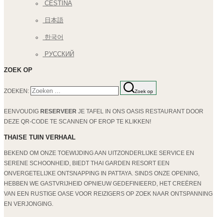
ČEŠTINA
日本語
한국어
РУССКИЙ
ZOEK OP
ZOEKEN:
Zoek op
EENVOUDIG
RESERVEER
JE TAFEL IN ONS OASIS RESTAURANT DOOR
DEZE QR-CODE TE SCANNEN OF EROP TE KLIKKEN!
THAISE TUIN VERHAAL
BEKEND OM ONZE TOEWIJDING AAN UITZONDERLIJKE SERVICE EN
SERENE SCHOONHEID, BIEDT THAI GARDEN RESORT EEN
ONVERGETELIJKE ONTSNAPPING IN PATTAYA. SINDS ONZE OPENING,
HEBBEN WE GASTVRIJHEID OPNIEUW GEDEFINIEERD, HET CREËREN
VAN EEN RUSTIGE OASE VOOR REIZIGERS OP ZOEK NAAR ONTSPANNING
EN VERJONGING.