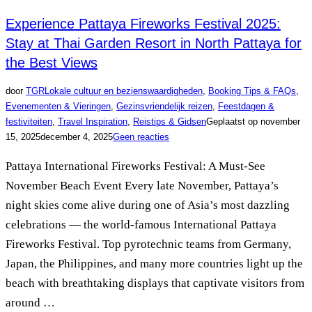
Experience Pattaya Fireworks Festival 2025:
Stay at Thai Garden Resort in North Pattaya for
the Best Views
door
TGR
Lokale cultuur en bezienswaardigheden
,
Booking Tips & FAQs
,
Evenementen & Vieringen
,
Gezinsvriendelijk reizen
,
Feestdagen &
festiviteiten
,
Travel Inspiration
,
Reistips & Gidsen
Geplaatst op
november
15, 2025
december 4, 2025
Geen reacties
Pattaya International Fireworks Festival: A Must-See
November Beach Event Every late November, Pattaya’s
night skies come alive during one of Asia’s most dazzling
celebrations — the world-famous International Pattaya
Fireworks Festival. Top pyrotechnic teams from Germany,
Japan, the Philippines, and many more countries light up the
beach with breathtaking displays that captivate visitors from
around …