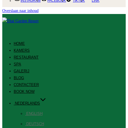
INSTAGRAM
FACEBOOK
TIKTOK
LINK
Overslaan naar inhoud
HOME
KAMERS
RESTAURANT
SPA
GALERIJ
BLOG
CONTACTEER
BOOK NOW
NEDERLANDS
ENGLISH
DEUTSCH