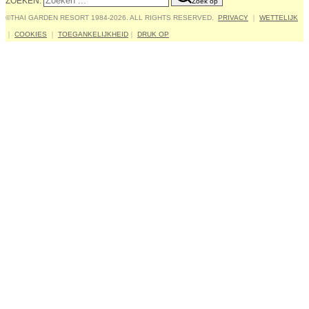
ZOEKEN:
Zoek op
©THAI GARDEN RESORT 1984-2026. ALL RIGHTS RESERVED.
PRIVACY
｜
WETTELIJK
｜
COOKIES
｜
TOEGANKELIJKHEID
｜
DRUK OP