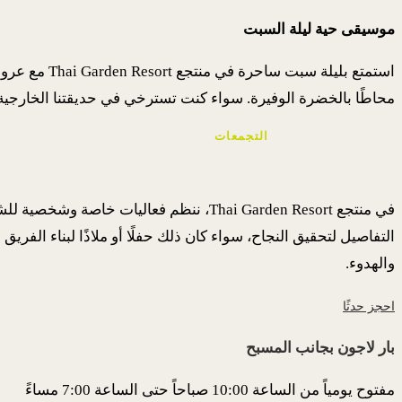
موسيقى حية ليلة السبت
استمتع بليل
محاطًا بالخضرة الوفيرة. سواء كنت تسترخي في حديقتنا الخارجية أو
الفعاليات الحصرية &
التجمعات
في منتجع Thai Garden Resort، ننظم فع
التفاصيل لتحقيق النجاح، سواء كان ذلك حفلًا أو ملاذًا لبناء الف
والهدوء.
احجز حدثًا
بار لاجون بجانب المسبح
مفتوح يومياً من الساعة 10:00 صباحاً حتى الساعة 7:00 مساءً