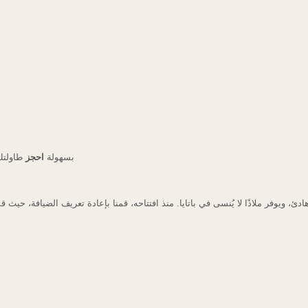
بسهولة
احجز
طاولتك 