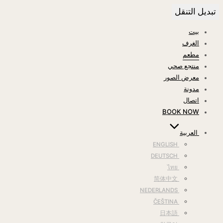
تبديل التنقل
بيت
الغرف
مطعم
منتجع صحي
معرض الصور
مدونة
اتصال
BOOK NOW
العربية
ENGLISH
DEUTSCH
ไทย
简体中文
NEDERLANDS
ČEŠTINA
日本語