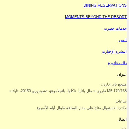
DINING RESERVATIONS
MOMENTS BEYOND THE RESORT
خدمات حصرية
المهن
النشرة الإخبارية
طلب فاتورة
عنوان
منتجع تاي جاردن
179/168 M5 طريق شمال باتايا، ناكلوا، بانجلامونج، تشونبوري 20150، تايلاند
ساعات
مكتب الاستقبال متاح على مدار الساعة طوال أيام الأسبوع
اتصال
هاتف