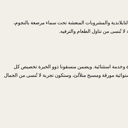
 تذوق أشهى المأكولات التايلاندية والمشروبات المنعشة تحت سماء مرصعة بالنجوم،
ا تُنسى من تناول الطعام والترفيه.
لمية شهيرة وخدمة استثنائية. ويضمن منسقونا ذوو الخبرة تخصيص كل
 استوائية مورقة ومسبح متلألئ، وستكون تجربة لا تُنسى من الجمال