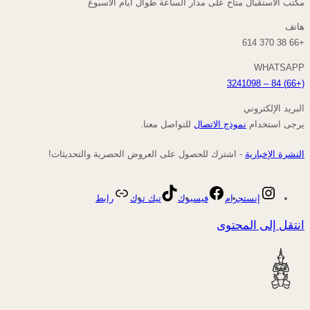
مكتب الاستقبال متاح على مدار الساعة طوال أيام الأسبوع
هاتف
+66 38 370 614
WHATSAPP
(+66) 84 – 3241098
البريد الإلكتروني
يرجى استخدام
نموذج الاتصال
للتواصل معنا.
النشرة الإخبارية
- اشترك للحصول على العروض الحصرية والتحديثات!
إنستجرام
فيسبوك
تيك توك
رابط
انتقل إلى المحتوى