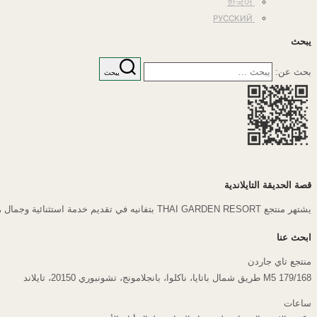
한국어
РУССКИЙ
يبحث
بحث عن:
يبحث
قصة الحديقة التايلاندية
يشتهر منتجع THAI GARDEN RESORT بتفانيه في تقديم خدمة استثنائية وجمال هادئ، ويوفر ملاذًا لا يُنسى في باتايا. منذ افتتاحه، قمنا بإعادة تعريف الضيافة، حيث قمنا بإنشاء واحة هادئة للمسافرين الباحثين عن الاسترخاء والتجديد.
ابحث عنا
منتجع تاي جاردن
179/168 M5 طريق شمال باتايا، ناكلوا، بانجلامونج، تشونبوري 20150، تايلاند
ساعات