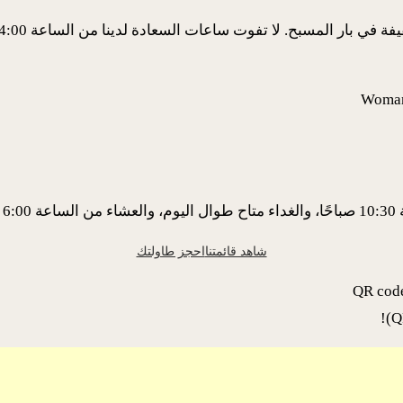
شاهد قائمتنا
احجز طاولتك