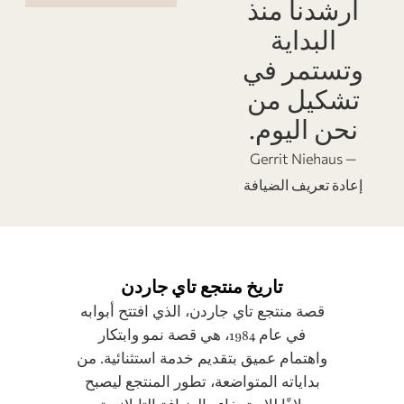
أرشدنا منذ
البداية
وتستمر في
تشكيل من
نحن اليوم.
— Gerrit Niehaus
إعادة تعريف الضيافة
تاريخ منتجع تاي جاردن
قصة منتجع تاي جاردن، الذي افتتح أبوابه
في عام 1984، هي قصة نمو وابتكار
واهتمام عميق بتقديم خدمة استثنائية. من
بداياته المتواضعة، تطور المنتجع ليصبح