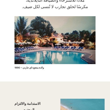
ملاذًا للاسترخاء والضيافة التايلاندية،
مكرسًا لخلق تجارب لا تُنسى لكل ضيف.
عام 1990
1990 – ولادة منتجع تاي جاردن
الاستدامة والالتزام
المجتمعي