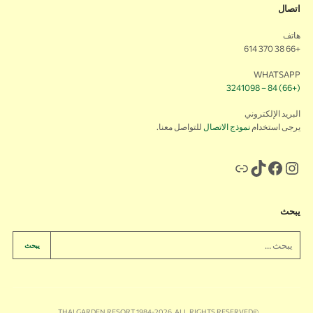
اتصال
هاتف
+66 38 370 614
WHATSAPP
(+66) 84 – 3241098
البريد الإلكتروني
يرجى استخدام
نموذج الاتصال
للتواصل معنا.
يبحث
يبحث
©THAI GARDEN RESORT 1984-2026. ALL RIGHTS RESERVED.