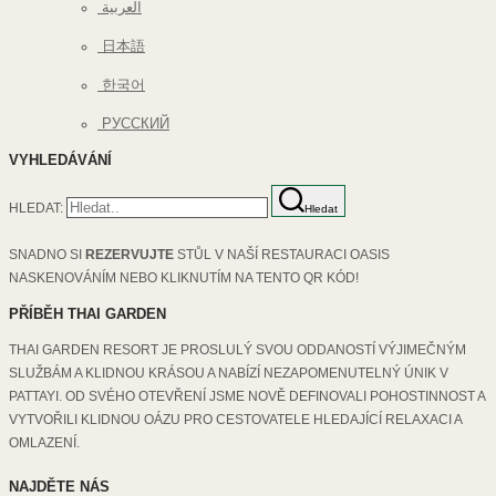
العربية
日本語
한국어
РУССКИЙ
VYHLEDÁVÁNÍ
HLEDAT:
Hledat
SNADNO SI
REZERVUJTE
STŮL V NAŠÍ RESTAURACI OASIS
NASKENOVÁNÍM NEBO KLIKNUTÍM NA TENTO QR KÓD!
PŘÍBĚH THAI GARDEN
THAI GARDEN RESORT JE PROSLULÝ SVOU ODDANOSTÍ VÝJIMEČNÝM
SLUŽBÁM A KLIDNOU KRÁSOU A NABÍZÍ NEZAPOMENUTELNÝ ÚNIK V
PATTAYI. OD SVÉHO OTEVŘENÍ JSME NOVĚ DEFINOVALI POHOSTINNOST A
VYTVOŘILI KLIDNOU OÁZU PRO CESTOVATELE HLEDAJÍCÍ RELAXACI A
OMLAZENÍ.
NAJDĚTE NÁS