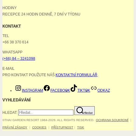
HODINY
RECEPCE 24 HODIN DENNĚ, 7 DNÍ V TÝDNU
KONTAKT
TEL
+66 38 370 614
WHATSAPP
(+66) 84 – 3241098
E-MAIL
PRO KONTAKT POUŽIJTE NÁŠ
KONTAKTNÍ FORMULÁŘ
.
INSTAGRAM
FACEBOOK
TIKTOK
ODKAZ
VYHLEDÁVÁNÍ
HLEDAT:
Hledat
©THAI GARDEN RESORT 1984-2026. ALL RIGHTS RESERVED.
OCHRANA SOUKROMÍ
｜
PRÁVNÍ ZÁSADY
｜
COOKIES
｜
PŘÍSTUPNOST
｜
TISK