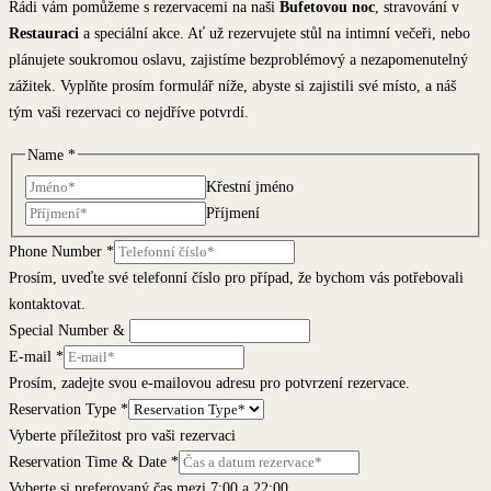
Rádi vám pomůžeme s rezervacemi na naši
Bufetovou noc
, stravování v
Restauraci
a speciální akce. Ať už rezervujete stůl na intimní večeři, nebo
plánujete soukromou oslavu, zajistíme bezproblémový a nezapomenutelný
zážitek. Vyplňte prosím formulář níže, abyste si zajistili své místo, a náš
tým vaši rezervaci co nejdříve potvrdí.
Name
*
Křestní jméno
Příjmení
Phone Number
*
Prosím, uveďte své telefonní číslo pro případ, že bychom vás potřebovali
kontaktovat.
Special Number &
E-mail
*
Prosím, zadejte svou e-mailovou adresu pro potvrzení rezervace.
Reservation Type
*
Vyberte příležitost pro vaši rezervaci
Reservation Time & Date
*
Vyberte si preferovaný čas mezi 7:00 a 22:00.