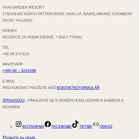
THAI GARDEN RESORT
179/168 M5 NORTH PATTAYA ROAD, NAKLUA, BANGLAMUNG, CHONBURI
20150, THAJSKO
HODINY
RECEPCE 24 HODIN DENNĚ, 7 DNÍ V TÝDNU
TEL
+66 38 370 614
WHATSAPP
(+66) 84 – 3241098
E-MAIL
PRO KONTAKT POUŽIJTE NÁŠ
KONTAKTNÍ FORMULÁŘ
.
ZPRAVODAJ
- PŘIHLASTE SE K ODBĚRU EXKLUZIVNÍCH NABÍDEK A
NOVINEK!
INSTAGRAM
FACEBOOK
TIKTOK
ODKAZ
Přeskočit na obsah