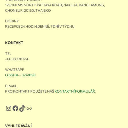
179/168 M5 NORTH PATTAYA ROAD, NAKLUA, BANGLAMUNG,
CHONBURI 20150, THAJSKO
HODINY
RECEPCE 24 HODIN DENNĚ, 7 DNÍ V TÝDNU
KONTAKT
TEL
+66 38 370 614
WHATSAPP
(+66) 84 – 3241098
E-MAIL
PRO KONTAKT POUŽIJTE NÁŠ
KONTAKTNÍ FORMULÁŘ
.
VYHLEDÁVÁNÍ