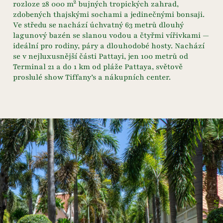
rozloze 28 000 m² bujných tropických zahrad,
zdobených thajskými sochami a jedinečnými bonsaji.
Ve středu se nachází úchvatný 63 metrů dlouhý
lagunový bazén se slanou vodou a čtyřmi vířivkami —
ideální pro rodiny, páry a dlouhodobé hosty. Nachází
se v nejluxusnější části Pattayi, jen 100 metrů od
Terminal 21 a do 1 km od pláže Pattaya, světově
proslulé show Tiffany’s a nákupních center.