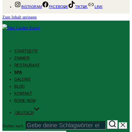
INSTAGRAM
FACEBOOK
TIKTOK
LINK
Zum Inhalt springen
STARTSEITE
ZIMMER
RESTAURANT
SPA
GALERIE
BLOG
KONTAKT
BOOK NOW
DEUTSCH
Suchen nach: