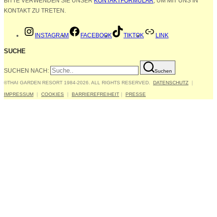
BITTE VERWENDEN SIE UNSER
KONTAKTFORMULAR
, UM MIT UNS IN
KONTAKT ZU TRETEN.
INSTAGRAM
FACEBOOK
TIKTOK
LINK
SUCHE
SUCHEN NACH:
Suchen
©THAI GARDEN RESORT 1984-2026. ALL RIGHTS RESERVED.
DATENSCHUTZ
｜
IMPRESSUM
｜
COOKIES
｜
BARRIEREFREIHEIT
｜
PRESSE