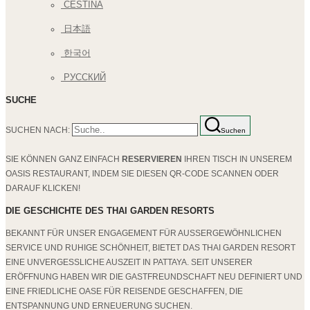
ČEŠTINA
日本語
한국어
РУССКИЙ
SUCHE
SUCHEN NACH:
Suchen
SIE KÖNNEN GANZ EINFACH
RESERVIEREN
IHREN TISCH IN UNSEREM
OASIS RESTAURANT, INDEM SIE DIESEN QR-CODE SCANNEN ODER
DARAUF KLICKEN!
DIE GESCHICHTE DES THAI GARDEN RESORTS
BEKANNT FÜR UNSER ENGAGEMENT FÜR AUSSERGEWÖHNLICHEN S
ERVICE UND RUHIGE SCHÖNHEIT, BIETET DAS THAI GARDEN RESORT E
INE UNVERGESSLICHE AUSZEIT IN PATTAYA. SEIT UNSERER E
RÖFFNUNG HABEN WIR DIE GASTFREUNDSCHAFT NEU DEFINIERT UND E
INE FRIEDLICHE OASE FÜR REISENDE GESCHAFFEN, DIE E
NTSPANNUNG UND ERNEUERUNG SUCHEN.