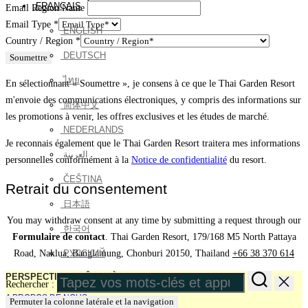
FRANÇAIS
Email Region Name
Email Type
*
ENGLISH
Country / Region
*
DEUTSCH
Soumettre
ไทย
En sélectionnant « Soumettre », je consens à ce que le Thai Garden Resort
m'envoie des communications électroniques, y compris des informations sur
简体中文
les promotions à venir, les offres exclusives et les études de marché.
NEDERLANDS
Je reconnais également que le Thai Garden Resort traitera mes informations
العربية
personnelles conformément à la
Notice de confidentialité
du resort.
ČEŠTINA
Retrait du consentement
日本語
You may withdraw consent at any time by submitting a request through our
한국어
Formulaire de contact
. Thai Garden Resort, 179/168 M5 North Pattaya
Road, Naklua, Banglamung, Chonburi 20150, Thailand
+66 38 370 614
РУССКИЙ
PERSPECTIVES HÔTELIÈRES
Rechercher :
A PROPOS DE NOUS
Permuter la colonne latérale et la navigation