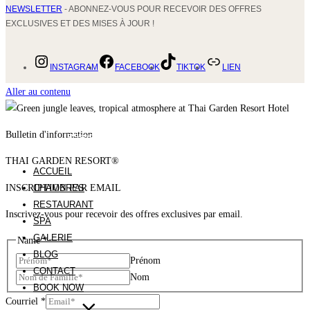
NEWSLETTER
- ABONNEZ-VOUS POUR RECEVOIR DES OFFRES
EXCLUSIVES ET DES MISES À JOUR !
INSTAGRAM
FACEBOOK
TIKTOK
LIEN
Aller au contenu
Bulletin d'information
THAI GARDEN RESORT®
ACCUEIL
INSCRIPTION PAR EMAIL
CHAMBRES
RESTAURANT
Inscrivez-vous pour recevoir des offres exclusives par email.
SPA
GALERIE
Name
*
BLOG
Prénom
CONTACT
Nom
BOOK NOW
Courriel
*