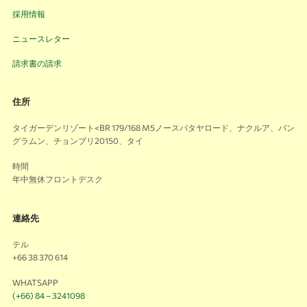
採用情報
ニュースレター
請求書の請求
住所
タイガーデンリゾート<BR 179/168 M5ノースパタヤロード、ナクルア、バン
グラムン、チョンブリ20150、タイ
時間
年中無休フロントデスク
連絡先
テル
+66 38 370 614
WHATSAPP
(+66) 84 – 3241098