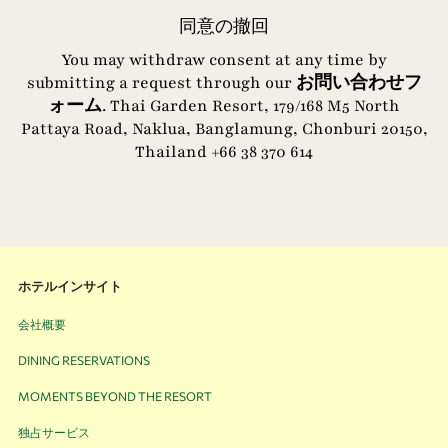
同意の撤回
You may withdraw consent at any time by
submitting a request through our
お問い合わせフ
ォーム
. Thai Garden Resort, 179/168 M5 North
Pattaya Road, Naklua, Banglamung, Chonburi 20150,
Thailand
+66 38 370 614
ホテルインサイト
会社概要
DINING RESERVATIONS
MOMENTS BEYOND THE RESORT
独占サービス