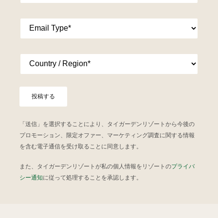
メ
ー
E
E
ル
m
m
*
a
a
i
i
l
C
l
電
o
T
子
u
y
メ
n
p
ー
t
e
投稿する
ル
r
*
電
y
子
/
「送信」を選択することにより、タイガーデンリゾートから今後の
メ
R
ー
プロモーション、限定オファー、マーケティング調査に関する情報
e
ル
を含む電子通信を受け取ることに同意します。
g
i
また、タイガーデンリゾートが私の個人情報をリゾートの
プライバ
o
n
シー通知
に従って処理することを承認します。
*