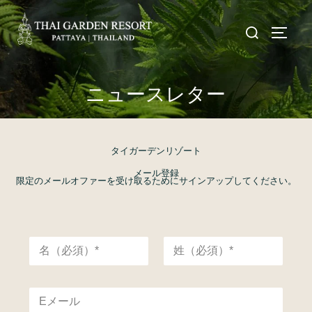
ニュースレター
タイガーデンリゾート
メール登録
限定のメールオファーを受け取るためにサインアップしてください。
名
称
*
名
姓
電
子