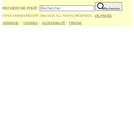
RECHERCHE POUR :
Rechercher
©THAI GARDEN RESORT 1984-2026. ALL RIGHTS RESERVED.
VIE PRIVÉE
｜
JURIDIQUE
｜
COOKIES
｜
ACCESSIBILITÉ
｜
PRESSE