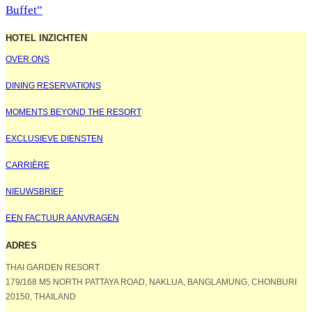
Buffet”
HOTEL INZICHTEN
OVER ONS
DINING RESERVATIONS
MOMENTS BEYOND THE RESORT
EXCLUSIEVE DIENSTEN
CARRIÈRE
NIEUWSBRIEF
EEN FACTUUR AANVRAGEN
ADRES
THAI GARDEN RESORT
179/168 M5 NORTH PATTAYA ROAD, NAKLUA, BANGLAMUNG, CHONBURI
20150, THAILAND