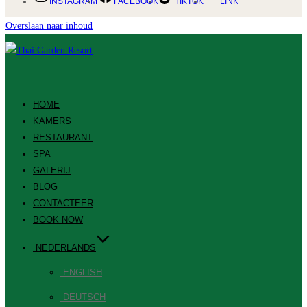
INSTAGRAM
FACEBOOK
TIKTOK
LINK
Overslaan naar inhoud
HOME
KAMERS
RESTAURANT
SPA
GALERIJ
BLOG
CONTACTEER
BOOK NOW
NEDERLANDS
ENGLISH
DEUTSCH