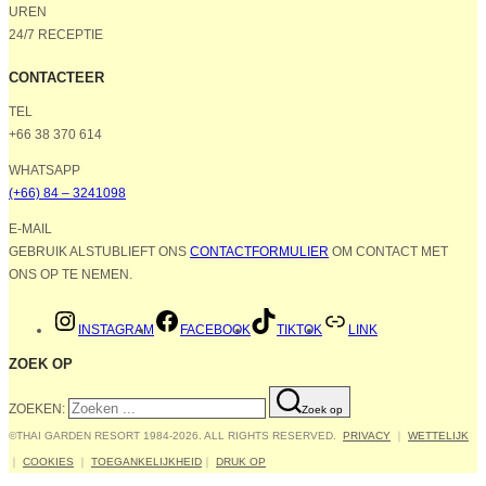
UREN
24/7 RECEPTIE
CONTACTEER
TEL
+66 38 370 614
WHATSAPP
(+66) 84 – 3241098
E-MAIL
GEBRUIK ALSTUBLIEFT ONS
CONTACTFORMULIER
OM CONTACT MET
ONS OP TE NEMEN.
INSTAGRAM
FACEBOOK
TIKTOK
LINK
ZOEK OP
ZOEKEN:
Zoek op
©THAI GARDEN RESORT 1984-2026. ALL RIGHTS RESERVED.
PRIVACY
｜
WETTELIJK
｜
COOKIES
｜
TOEGANKELIJKHEID
｜
DRUK OP