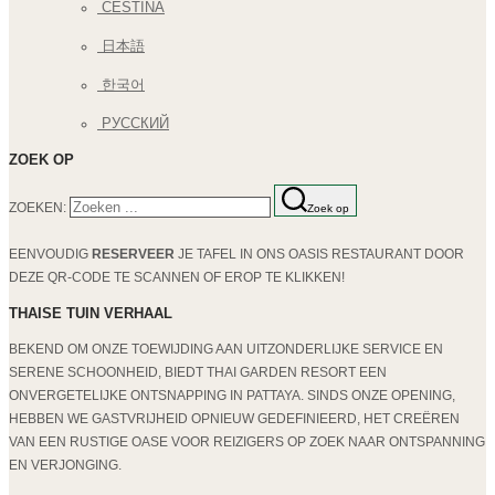
ČEŠTINA
日本語
한국어
РУССКИЙ
ZOEK OP
ZOEKEN:
Zoek op
EENVOUDIG
RESERVEER
JE TAFEL IN ONS OASIS RESTAURANT DOOR
DEZE QR-CODE TE SCANNEN OF EROP TE KLIKKEN!
THAISE TUIN VERHAAL
BEKEND OM ONZE TOEWIJDING AAN UITZONDERLIJKE SERVICE EN
SERENE SCHOONHEID, BIEDT THAI GARDEN RESORT EEN
ONVERGETELIJKE ONTSNAPPING IN PATTAYA. SINDS ONZE OPENING,
HEBBEN WE GASTVRIJHEID OPNIEUW GEDEFINIEERD, HET CREËREN
VAN EEN RUSTIGE OASE VOOR REIZIGERS OP ZOEK NAAR ONTSPANNING
EN VERJONGING.