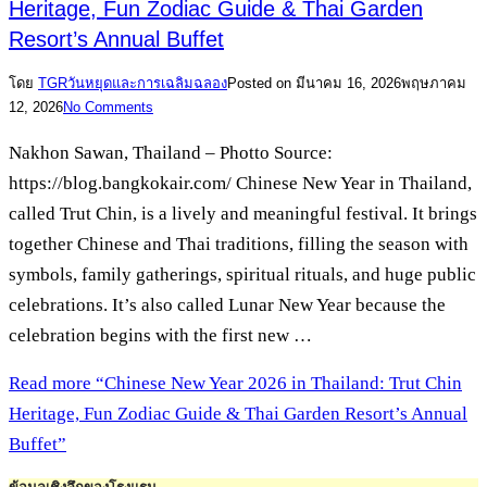
Heritage, Fun Zodiac Guide & Thai Garden
Resort’s Annual Buffet
โดย
TGR
วันหยุดและการเฉลิมฉลอง
Posted on
มีนาคม 16, 2026
พฤษภาคม
12, 2026
No Comments
Nakhon Sawan, Thailand – Photto Source:
https://blog.bangkokair.com/ Chinese New Year in Thailand,
called Trut Chin, is a lively and meaningful festival. It brings
together Chinese and Thai traditions, filling the season with
symbols, family gatherings, spiritual rituals, and huge public
celebrations. It’s also called Lunar New Year because the
celebration begins with the first new …
Read more
“Chinese New Year 2026 in Thailand: Trut Chin
Heritage, Fun Zodiac Guide & Thai Garden Resort’s Annual
Buffet”