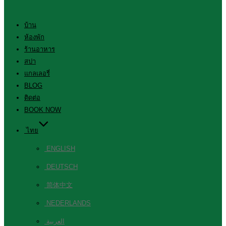
บ้าน
ห้องพัก
ร้านอาหาร
สปา
แกลเลอรี่
BLOG
ติดต่อ
BOOK NOW
ไทย
ENGLISH
DEUTSCH
简体中文
NEDERLANDS
العربية