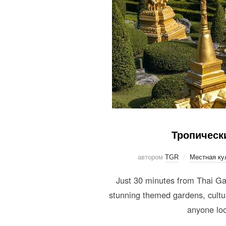
Тропически
автором
TGR
Местная ку
Just 30 minutes from Thai Ga
stunning themed gardens, cultura
anyone loo