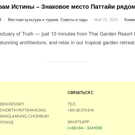
рам Истины – Знаковое место Паттайи рядом 
R
Местная культура и туризм
,
Советы и гиды
Май 22, 2025
Комме
ctuary of Truth — just 10 minutes from Thai Garden Resort P
stunning architecture, and relax in our tropical garden retreat
СВЯЗАТЬСЯ С
RDEN RESORT
ТЕЛ.
M5 NORTH PATTAYA ROAD,
+66 38 370 614
 BANGLAMUNG, CHONBURI
WHATSAPP
АИЛАНД
(+66) 84 – 3241098