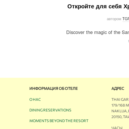
Откройте для себя Х
автором
TG
Discover the magic of the San
ИНФОРМАЦИЯ ОБ ОТЕЛЕ
АДРЕС
О НАС
THAI GA
179/168 
DINING RESERVATIONS
NAKLUA,
20150, Т
MOMENTS BEYOND THE RESORT
ЧАСЫ