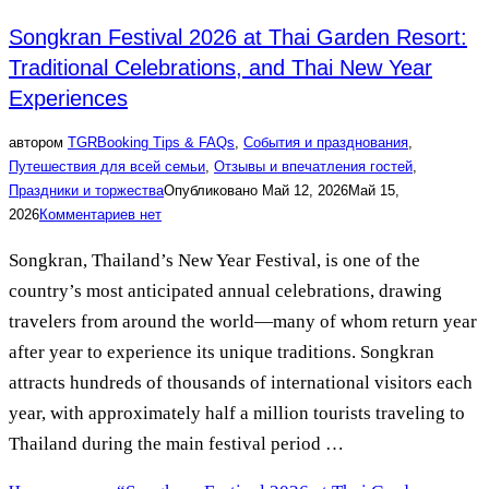
Songkran Festival 2026 at Thai Garden Resort:
Traditional Celebrations, and Thai New Year
Experiences
автором
TGR
Booking Tips & FAQs
,
События и празднования
,
Путешествия для всей семьи
,
Отзывы и впечатления гостей
,
Праздники и торжества
Опубликовано
Май 12, 2026
Май 15,
2026
Комментариев нет
Songkran, Thailand’s New Year Festival, is one of the
country’s most anticipated annual celebrations, drawing
travelers from around the world—many of whom return year
after year to experience its unique traditions. Songkran
attracts hundreds of thousands of international visitors each
year, with approximately half a million tourists traveling to
Thailand during the main festival period …