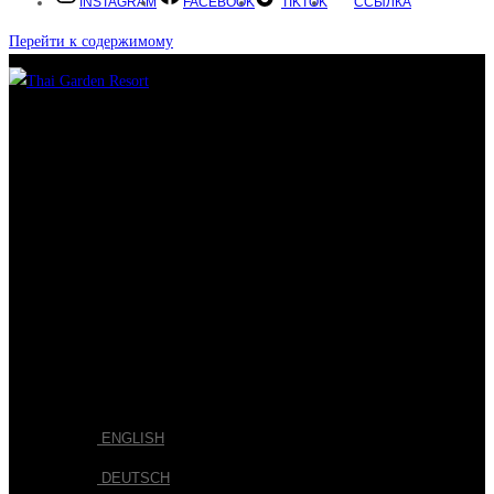
INSTAGRAM
FACEBOOK
TIKTOK
ССЫЛКА
Перейти к содержимому
ГЛАВНАЯ
НОМЕРА
РЕСТОРАН
СПА
ГАЛЕРЕЯ
BLOG
СВЯЗАТЬСЯ С
BOOK NOW
РУССКИЙ
ENGLISH
DEUTSCH