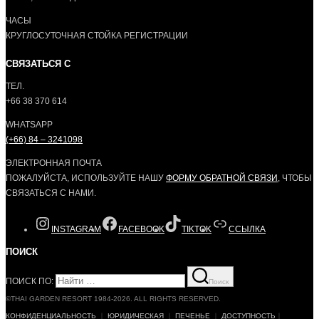
ЧАСЫ
КРУГЛОСУТОЧНАЯ СТОЙКА РЕГИСТРАЦИИ
СВЯЗАТЬСЯ С
ТЕЛ.
+66 38 370 614
WHATSAPP
(+66) 84 – 3241098
ЭЛЕКТРОННАЯ ПОЧТА
ПОЖАЛУЙСТА, ИСПОЛЬЗУЙТЕ НАШУ
ФОРМУ ОБРАТНОЙ СВЯЗИ
, ЧТОБЫ
СВЯЗАТЬСЯ С НАМИ.
INSTAGRAM
FACEBOOK
TIKTOK
ССЫЛКА
ПОИСК
ПОИСК ПО:
Поиск
©THAI GARDEN RESORT 1984-2026. ALL RIGHTS RESERVED.
КОНФИДЕНЦИАЛЬНОСТЬ
｜
ЮРИДИЧЕСКАЯ
｜
ПЕЧЕНЬЕ
｜
ДОСТУПНОСТЬ
｜