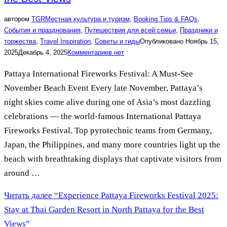
автором
TGR
Местная культура и туризм
,
Booking Tips & FAQs
,
События и празднования
,
Путешествия для всей семьи
,
Праздники и
торжества
,
Travel Inspiration
,
Советы и гиды
Опубликовано
Ноябрь 15,
2025
Декабрь 4, 2025
Комментариев нет
Pattaya International Fireworks Festival: A Must-See
November Beach Event Every late November, Pattaya’s
night skies come alive during one of Asia’s most dazzling
celebrations — the world-famous International Pattaya
Fireworks Festival. Top pyrotechnic teams from Germany,
Japan, the Philippines, and many more countries light up the
beach with breathtaking displays that captivate visitors from
around …
Читать далее
“Experience Pattaya Fireworks Festival 2025:
Stay at Thai Garden Resort in North Pattaya for the Best
Views”