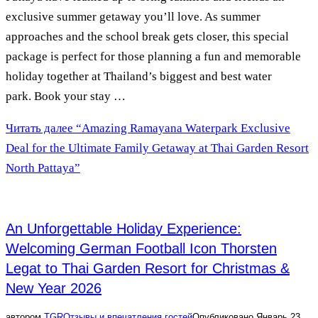
exclusive summer getaway you’ll love. As summer
approaches and the school break gets closer, this special
package is perfect for those planning a fun and memorable
holiday together at Thailand’s biggest and best water
park. Book your stay …
Читать далее
“Amazing Ramayana Waterpark Exclusive
Deal for the Ultimate Family Getaway at Thai Garden Resort
North Pattaya”
An Unforgettable Holiday Experience:
Welcoming German Football Icon Thorsten
Legat to Thai Garden Resort for Christmas &
New Year 2026
автором
TGR
Отзывы и впечатления гостей
Опубликовано
Январь 23,