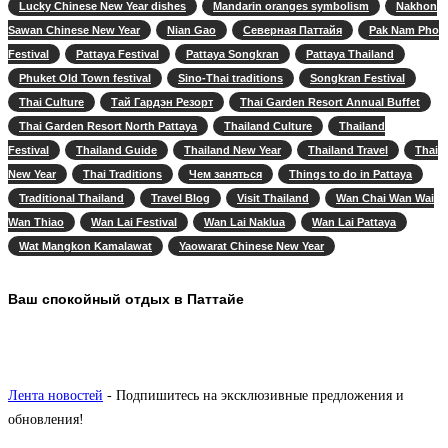
Lucky Chinese New Year dishes
Mandarin oranges symbolism
Nakhon
Sawan Chinese New Year
Nian Gao
Северная Паттайя
Pak Nam Pho
Festival
Pattaya Festival
Pattaya Songkran
Pattaya Thailand
Phuket Old Town festival
Sino-Thai traditions
Songkran Festival
Thai Culture
Тай Гардэн Резорт
Thai Garden Resort Annual Buffet
Thai Garden Resort North Pattaya
Thailand Culture
Thailand
Festival
Thailand Guide
Thailand New Year
Thailand Travel
Thai
New Year
Thai Traditions
Чем заняться
Things to do in Pattaya
Traditional Thailand
Travel Blog
Visit Thailand
Wan Chai Wan Wai
Wan Thiao
Wan Lai Festival
Wan Lai Naklua
Wan Lai Pattaya
Wat Mangkon Kamalawat
Yaowarat Chinese New Year
Ваш спокойный отдых в Паттайе
Лента новостей
- Подпишитесь на эксклюзивные предложения и
обновления!