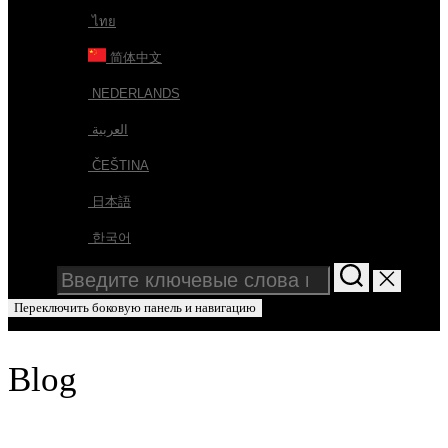
ไทย
简体中文
NEDERLANDS
العربية
ČEŠTINA
日本語
한국어
Искать:
Переключить боковую панель и навигацию
Blog