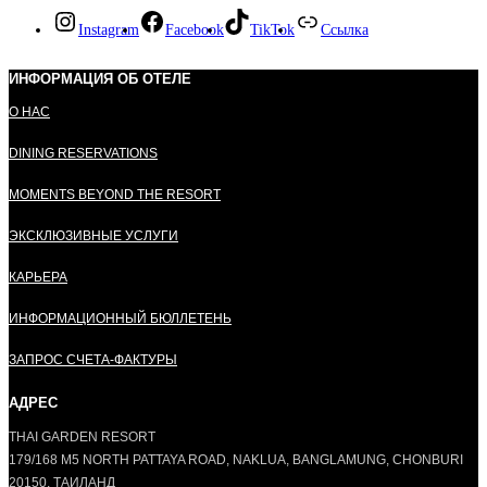
Instagram
Facebook
TikTok
Ссылка
ИНФОРМАЦИЯ ОБ ОТЕЛЕ
О НАС
DINING RESERVATIONS
MOMENTS BEYOND THE RESORT
ЭКСКЛЮЗИВНЫЕ УСЛУГИ
КАРЬЕРА
ИНФОРМАЦИОННЫЙ БЮЛЛЕТЕНЬ
ЗАПРОС СЧЕТА-ФАКТУРЫ
АДРЕС
THAI GARDEN RESORT
179/168 M5 NORTH PATTAYA ROAD, NAKLUA, BANGLAMUNG, CHONBURI
20150, ТАИЛАНД