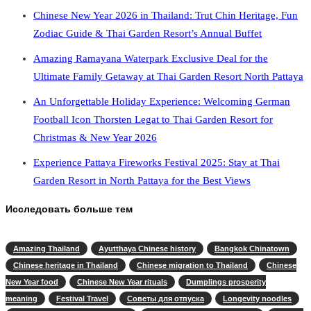
Chinese New Year 2026 in Thailand: Trut Chin Heritage, Fun
Zodiac Guide & Thai Garden Resort’s Annual Buffet
Amazing Ramayana Waterpark Exclusive Deal for the
Ultimate Family Getaway at Thai Garden Resort North Pattaya
An Unforgettable Holiday Experience: Welcoming German
Football Icon Thorsten Legat to Thai Garden Resort for
Christmas & New Year 2026
Experience Pattaya Fireworks Festival 2025: Stay at Thai
Garden Resort in North Pattaya for the Best Views
Исследовать больше тем
Amazing Thailand
Ayutthaya Chinese history
Bangkok Chinatown
Chinese heritage in Thailand
Chinese migration to Thailand
Chinese
New Year food
Chinese New Year rituals
Dumplings prosperity
meaning
Festival Travel
Советы для отпуска
Longevity noodles