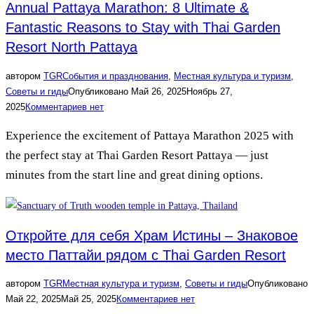
Annual Pattaya Marathon: 8 Ultimate &
Fantastic Reasons to Stay with Thai Garden
Resort North Pattaya
автором
TGR
События и празднования
,
Местная культура и туризм
,
Советы и гиды
Опубликовано
Май 26, 2025
Ноябрь 27,
2025
Комментариев нет
Experience the excitement of Pattaya Marathon 2025 with
the perfect stay at Thai Garden Resort Pattaya — just
minutes from the start line and great dining options.
Откройте для себя Храм Истины – Знаковое
место Паттайи рядом с Thai Garden Resort
автором
TGR
Местная культура и туризм
,
Советы и гиды
Опубликовано
Май 22, 2025
Май 25, 2025
Комментариев нет