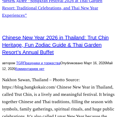
Читать далее
“Songkran Festival 2026 at Thai Garden
Resort: Traditional Celebrations, and Thai New Year
Experiences”
Chinese New Year 2026 in Thailand: Trut Chin
Heritage, Fun Zodiac Guide & Thai Garden
Resort’s Annual Buffet
автором
TGR
Праздники и торжества
Опубликовано
Март 16, 2026
Май
12, 2026
Комментариев нет
Nakhon Sawan, Thailand – Photto Source:
https://blog.bangkokair.com/ Chinese New Year in Thailand,
called Trut Chin, is a lively and meaningful festival. It brings
together Chinese and Thai traditions, filling the season with
symbols, family gatherings, spiritual rituals, and huge public
celebrations. It’s also called Lunar New Year because the