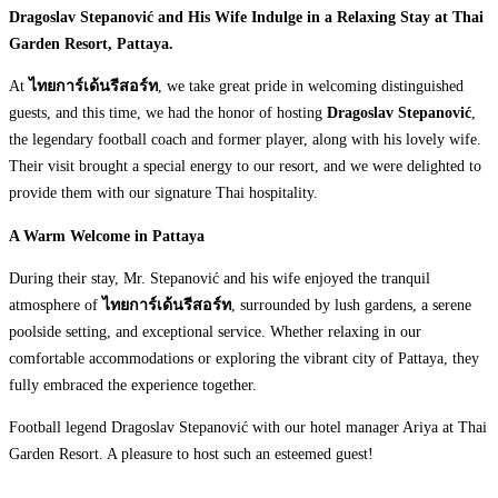
Dragoslav Stepanović and His Wife Indulge in a Relaxing Stay at Thai
Garden Resort, Pattaya.
At
ไทยการ์เด้นรีสอร์ท
, we take great pride in welcoming distinguished
guests, and this time, we had the honor of hosting
Dragoslav Stepanović
,
the legendary football coach and former player, along with his lovely wife.
Their visit brought a special energy to our resort, and we were delighted to
provide them with our signature Thai hospitality.
A Warm Welcome in Pattaya
During their stay, Mr. Stepanović and his wife enjoyed the tranquil
atmosphere of
ไทยการ์เด้นรีสอร์ท
, surrounded by lush gardens, a serene
poolside setting, and exceptional service. Whether relaxing in our
comfortable accommodations or exploring the vibrant city of Pattaya, they
fully embraced the experience together.
Football legend Dragoslav Stepanović with our hotel manager Ariya at Thai
Garden Resort. A pleasure to host such an esteemed guest!