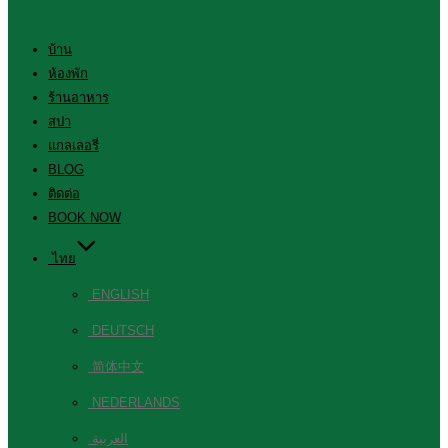
บ้าน
ห้องพัก
ร้านอาหาร
สปา
แกลเลอรี่
BLOG
ติดต่อ
BOOK NOW
ไทย
ENGLISH
DEUTSCH
简体中文
NEDERLANDS
العربية