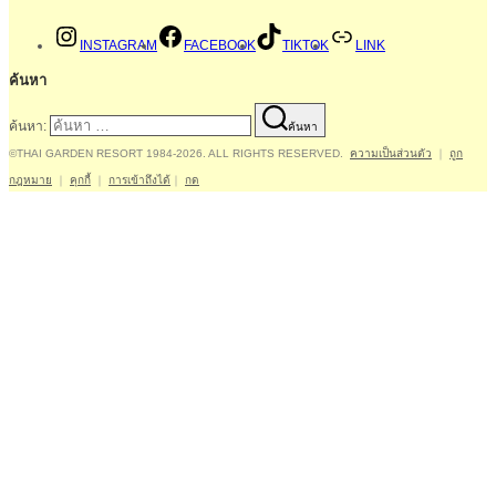
INSTAGRAM
FACEBOOK
TIKTOK
LINK
ค้นหา
ค้นหา:
ค้นหา
©THAI GARDEN RESORT 1984-2026. ALL RIGHTS RESERVED.
ความเป็นส่วนตัว
｜
ถูก
กฎหมาย
｜
คุกกี้
｜
การเข้าถึงได้
｜
กด