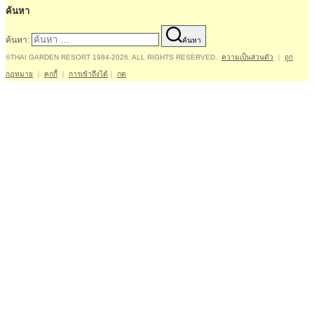
ค้นหา
ค้นหา:
ค้นหา
©THAI GARDEN RESORT 1984-2026. ALL RIGHTS RESERVED.
ความเป็นส่วนตัว
｜
ถูก
กฎหมาย
｜
คุกกี้
｜
การเข้าถึงได้
｜
กด