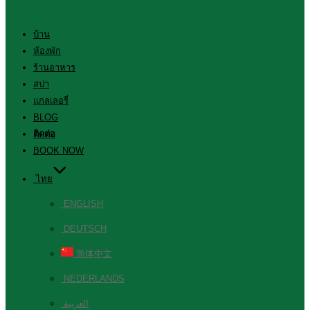
บ้าน
ห้องพัก
ร้านอาหาร
สปา
แกลเลอรี่
BLOG
ติดต่อ
BOOK NOW
ไทย
ENGLISH
DEUTSCH
简体中文
NEDERLANDS
العربية