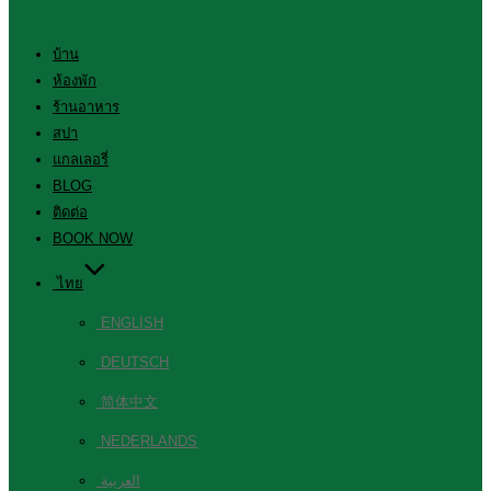
บ้าน
ห้องพัก
ร้านอาหาร
สปา
แกลเลอรี่
BLOG
ติดต่อ
BOOK NOW
ไทย
ENGLISH
DEUTSCH
简体中文
NEDERLANDS
العربية