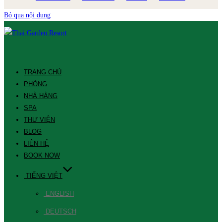
Bỏ qua nội dung
TRANG CHỦ
PHÒNG
NHÀ HÀNG
SPA
THƯ VIỆN
BLOG
LIÊN HỆ
BOOK NOW
TIẾNG VIỆT
ENGLISH
DEUTSCH