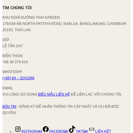
TÌM CHÚNG TÔI
KHU NGHỈ DƯỠNG THAI GARDEN
179/168 M5 NORTH PATTAYA ROAD, NAKLUA, BANGLAMUNG, CHONBURI
20150, THÁI LAN
GIỜ
LỄ TÂN 24/7
ĐIỆN THOẠI
+66 38 370 614
WHATSAPP
(+66) 84 – 3241098
EMAIL
VUI LÒNG SỬ DỤNG
BIỂU MẪU LIÊN HỆ
ĐỂ LIÊN LẠC VỚI CHÚNG TÔI.
BẢN TIN
- ĐĂNG KÝ ĐỂ NHẬN THÔNG TIN CẬP NHẬT VÀ ƯU ĐÃI ĐỘC
QUYỀN!
INSTAGRAM
FACEBOOK
TIKTOK
LIÊN KẾT