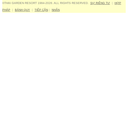
©THAI GARDEN RESORT 1984-2026. ALL RIGHTS RESERVED.
SỰ RIÊNG TƯ
｜
HỢP
PHÁP
｜
BÁNH QUY
｜
TIẾP CẬN
｜
NHẤN