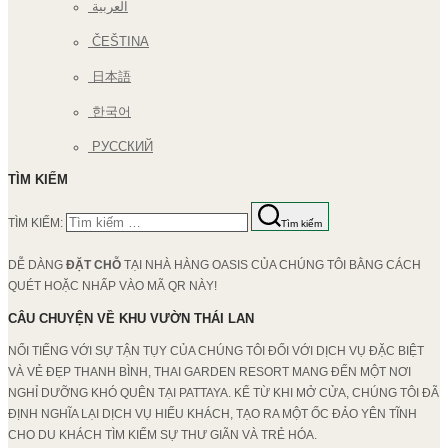
العربية
ČEŠTINA
日本語
한국어
РУССКИЙ
TÌM KIẾM
TÌM KIẾM:
Tìm kiếm
DỄ DÀNG
ĐẶT CHỖ
TẠI NHÀ HÀNG OASIS CỦA CHÚNG TÔI BẰNG CÁCH
QUÉT HOẶC NHẤP VÀO MÃ QR NÀY!
CÂU CHUYỆN VỀ KHU VƯỜN THÁI LAN
NỔI TIẾNG VỚI SỰ TẬN TỤY CỦA CHÚNG TÔI ĐỐI VỚI DỊCH VỤ ĐẶC BIỆT
VÀ VẺ ĐẸP THANH BÌNH, THAI GARDEN RESORT MANG ĐẾN MỘT NƠI
NGHỈ DƯỠNG KHÓ QUÊN TẠI PATTAYA. KỂ TỪ KHI MỞ CỬA, CHÚNG TÔI ĐÃ
ĐỊNH NGHĨA LẠI DỊCH VỤ HIẾU KHÁCH, TẠO RA MỘT ỐC ĐẢO YÊN TĨNH
CHO DU KHÁCH TÌM KIẾM SỰ THƯ GIÃN VÀ TRẺ HÓA.