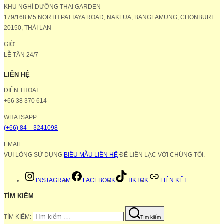
KHU NGHỈ DƯỠNG THAI GARDEN
179/168 M5 NORTH PATTAYA ROAD, NAKLUA, BANGLAMUNG, CHONBURI
20150, THÁI LAN
GIỜ
LỄ TÂN 24/7
LIÊN HỆ
ĐIỆN THOẠI
+66 38 370 614
WHATSAPP
(+66) 84 – 3241098
EMAIL
VUI LÒNG SỬ DỤNG
BIỂU MẪU LIÊN HỆ
ĐỂ LIÊN LẠC VỚI CHÚNG TÔI.
INSTAGRAM
FACEBOOK
TIKTOK
LIÊN KẾT
TÌM KIẾM
TÌM KIẾM:
Tìm kiếm