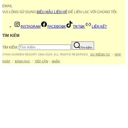
EMAIL
VUI LÒNG SỬ DỤNG
BIỂU MẪU LIÊN HỆ
ĐỂ LIÊN LẠC VỚI CHÚNG TÔI.
INSTAGRAM
FACEBOOK
TIKTOK
LIÊN KẾT
TÌM KIẾM
TÌM KIẾM:
Tìm kiếm
©THAI GARDEN RESORT 1984-2026. ALL RIGHTS RESERVED.
SỰ RIÊNG TƯ
｜
HỢP
PHÁP
｜
BÁNH QUY
｜
TIẾP CẬN
｜
NHẤN