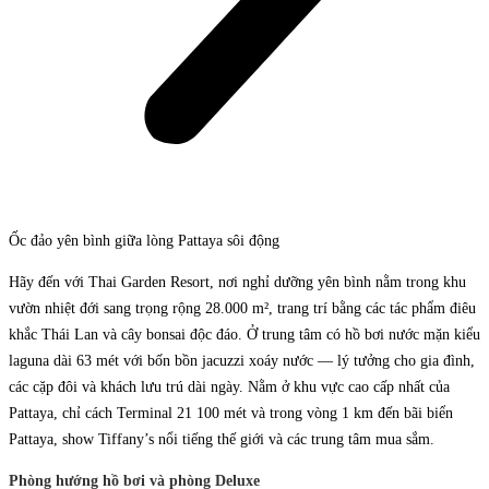
Ốc đảo yên bình giữa lòng Pattaya sôi động
Hãy đến với Thai Garden Resort, nơi nghỉ dưỡng yên bình nằm trong khu
vườn nhiệt đới sang trọng rộng 28.000 m², trang trí bằng các tác phẩm điêu
khắc Thái Lan và cây bonsai độc đáo. Ở trung tâm có hồ bơi nước mặn kiểu
laguna dài 63 mét với bốn bồn jacuzzi xoáy nước — lý tưởng cho gia đình,
các cặp đôi và khách lưu trú dài ngày. Nằm ở khu vực cao cấp nhất của
Pattaya, chỉ cách Terminal 21 100 mét và trong vòng 1 km đến bãi biển
Pattaya, show Tiffany’s nổi tiếng thế giới và các trung tâm mua sắm.
Phòng hướng hồ bơi và phòng Deluxe