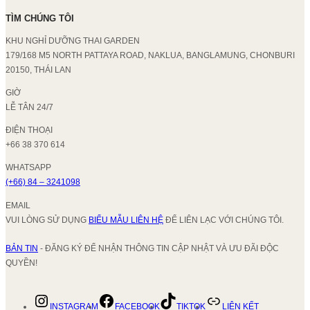
TÌM CHÚNG TÔI
KHU NGHỈ DƯỠNG THAI GARDEN
179/168 M5 NORTH PATTAYA ROAD, NAKLUA, BANGLAMUNG, CHONBURI
20150, THÁI LAN
GIỜ
LỄ TÂN 24/7
ĐIỆN THOẠI
+66 38 370 614
WHATSAPP
(+66) 84 – 3241098
EMAIL
VUI LÒNG SỬ DỤNG
BIỂU MẪU LIÊN HỆ
ĐỂ LIÊN LẠC VỚI CHÚNG TÔI.
BẢN TIN
- ĐĂNG KÝ ĐỂ NHẬN THÔNG TIN CẬP NHẬT VÀ ƯU ĐÃI ĐỘC
QUYỀN!
INSTAGRAM
FACEBOOK
TIKTOK
LIÊN KẾT