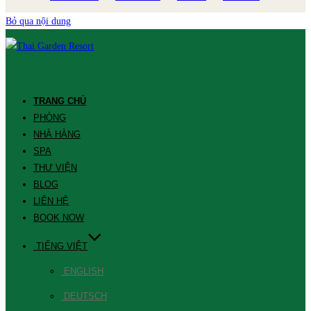
Bỏ qua nội dung
TRANG CHỦ
PHÒNG
NHÀ HÀNG
SPA
THƯ VIỆN
BLOG
LIÊN HỆ
BOOK NOW
TIẾNG VIỆT
ENGLISH
DEUTSCH