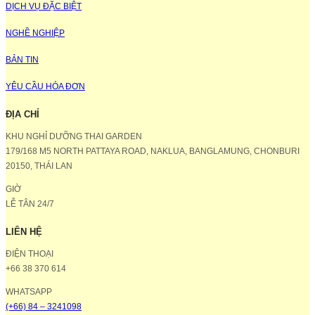
DỊCH VỤ ĐẶC BIỆT
NGHỀ NGHIỆP
BẢN TIN
YÊU CẦU HÓA ĐƠN
ĐỊA CHỈ
KHU NGHỈ DƯỠNG THAI GARDEN
179/168 M5 NORTH PATTAYA ROAD, NAKLUA, BANGLAMUNG, CHONBURI
20150, THÁI LAN
GIỜ
LỄ TÂN 24/7
LIÊN HỆ
ĐIỆN THOẠI
+66 38 370 614
WHATSAPP
(+66) 84 – 3241098