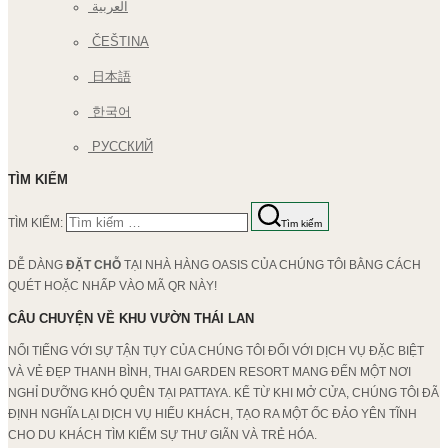
العربية
ČEŠTINA
日本語
한국어
РУССКИЙ
TÌM KIẾM
TÌM KIẾM:
Tìm kiếm
DỄ DÀNG
ĐẶT CHỖ
TẠI NHÀ HÀNG OASIS CỦA CHÚNG TÔI BẰNG CÁCH
QUÉT HOẶC NHẤP VÀO MÃ QR NÀY!
CÂU CHUYỆN VỀ KHU VƯỜN THÁI LAN
NỔI TIẾNG VỚI SỰ TẬN TỤY CỦA CHÚNG TÔI ĐỐI VỚI DỊCH VỤ ĐẶC BIỆT
VÀ VẺ ĐẸP THANH BÌNH, THAI GARDEN RESORT MANG ĐẾN MỘT NƠI
NGHỈ DƯỠNG KHÓ QUÊN TẠI PATTAYA. KỂ TỪ KHI MỞ CỬA, CHÚNG TÔI ĐÃ
ĐỊNH NGHĨA LẠI DỊCH VỤ HIẾU KHÁCH, TẠO RA MỘT ỐC ĐẢO YÊN TĨNH
CHO DU KHÁCH TÌM KIẾM SỰ THƯ GIÃN VÀ TRẺ HÓA.