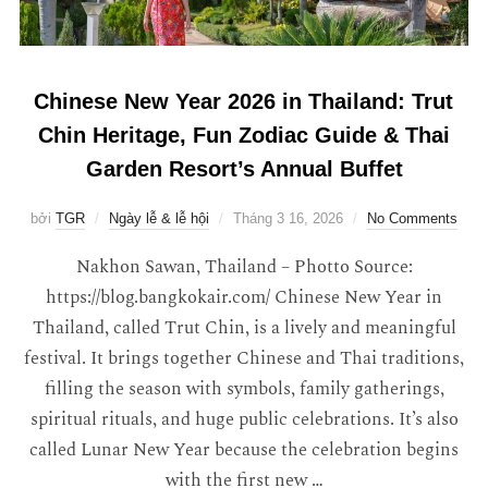
Chinese New Year 2026 in Thailand: Trut
Chin Heritage, Fun Zodiac Guide & Thai
Garden Resort’s Annual Buffet
bởi
TGR
Ngày lễ & lễ hội
Tháng 3 16, 2026
No Comments
Nakhon Sawan, Thailand – Photto Source:
https://blog.bangkokair.com/ Chinese New Year in
Thailand, called Trut Chin, is a lively and meaningful
festival. It brings together Chinese and Thai traditions,
filling the season with symbols, family gatherings,
spiritual rituals, and huge public celebrations. It’s also
called Lunar New Year because the celebration begins
with the first new …