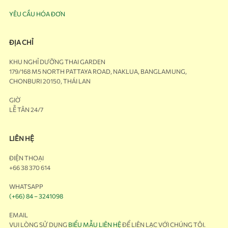
YÊU CẦU HÓA ĐƠN
ĐỊA CHỈ
KHU NGHỈ DƯỠNG THAI GARDEN
179/168 M5 NORTH PATTAYA ROAD, NAKLUA, BANGLAMUNG,
CHONBURI 20150, THÁI LAN
GIỜ
LỄ TÂN 24/7
LIÊN HỆ
ĐIỆN THOẠI
+66 38 370 614
WHATSAPP
(+66) 84 – 3241098
EMAIL
VUI LÒNG SỬ DỤNG
BIỂU MẪU LIÊN HỆ
ĐỂ LIÊN LẠC VỚI CHÚNG TÔI.