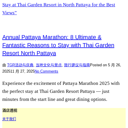
Stay at Thai Garden Resort in North Pattaya for the Best
Views”
Annual Pattaya Marathon: 8 Ultimate &
Fantastic Reasons to Stay with Thai Garden
Resort North Pattaya
由
TGR
活动与庆典
,
当地文化与景点
,
旅行建议与指南
Posted on
5 月 26,
2025
11 月 27, 2025
No Comments
Experience the excitement of Pattaya Marathon 2025 with
the perfect stay at Thai Garden Resort Pattaya — just
minutes from the start line and great dining options.
酒店透视
关于我们