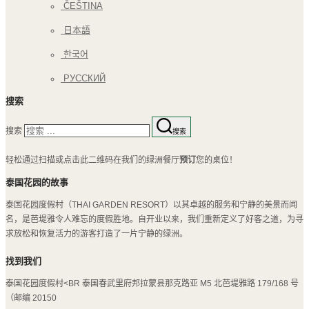
ČEŠTINA
日本語
한국어
РУССКИЙ
搜索
搜索
搜索
轻松通过扫描或点击此二维码在我们的绿洲餐厅
预订
您的桌位！
泰国花园的故事
泰国花园度假村（THAI GARDEN RESORT）以其卓越的服务和宁静的美景而闻
名，是芭堤雅令人难忘的度假胜地。自开业以来，我们重新定义了好客之道，为寻
求放松和恢复活力的游客打造了一片宁静的绿洲。
找到我们
泰国花园度假村<BR 泰国春武里府邦拉蒙县那克路亚 M5 北芭堤雅路 179/168 号
（邮编 20150