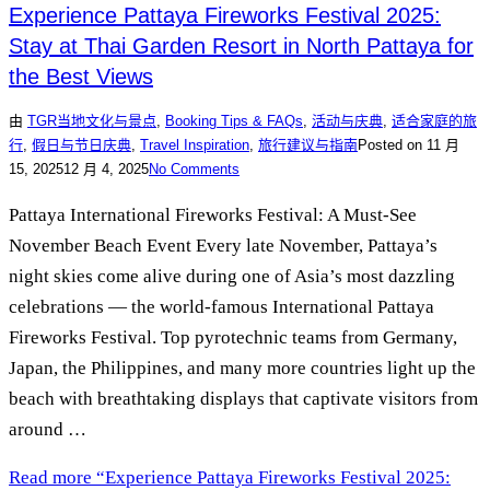
Experience Pattaya Fireworks Festival 2025:
Stay at Thai Garden Resort in North Pattaya for
the Best Views
由
TGR
当地文化与景点
,
Booking Tips & FAQs
,
活动与庆典
,
适合家庭的旅
行
,
假日与节日庆典
,
Travel Inspiration
,
旅行建议与指南
Posted on
11 月
15, 2025
12 月 4, 2025
No Comments
Pattaya International Fireworks Festival: A Must-See
November Beach Event Every late November, Pattaya’s
night skies come alive during one of Asia’s most dazzling
celebrations — the world-famous International Pattaya
Fireworks Festival. Top pyrotechnic teams from Germany,
Japan, the Philippines, and many more countries light up the
beach with breathtaking displays that captivate visitors from
around …
Read more
“Experience Pattaya Fireworks Festival 2025: