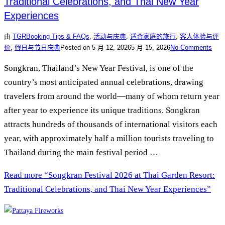
Traditional Celebrations, and Thai New Year
Experiences
由
TGR
Booking Tips & FAQs
,
活动与庆典
,
适合家庭的旅行
,
客人体验与评
价
,
假日与节日庆典
Posted on
5 月 12, 2026
5 月 15, 2026
No Comments
Songkran, Thailand’s New Year Festival, is one of the
country’s most anticipated annual celebrations, drawing
travelers from around the world—many of whom return year
after year to experience its unique traditions. Songkran
attracts hundreds of thousands of international visitors each
year, with approximately half a million tourists traveling to
Thailand during the main festival period …
Read more
“Songkran Festival 2026 at Thai Garden Resort:
Traditional Celebrations, and Thai New Year Experiences”