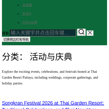
日本語
한국어
РУССКИЙ
搜索
切换侧边栏和导航
分类：
活动与庆典
Explore the exciting events, celebrations, and festivals hosted at Thai
Garden Resort Pattaya, including weddings, corporate gatherings, and
holiday parties.
Songkran Festival 2026 at Thai Garden Resort: