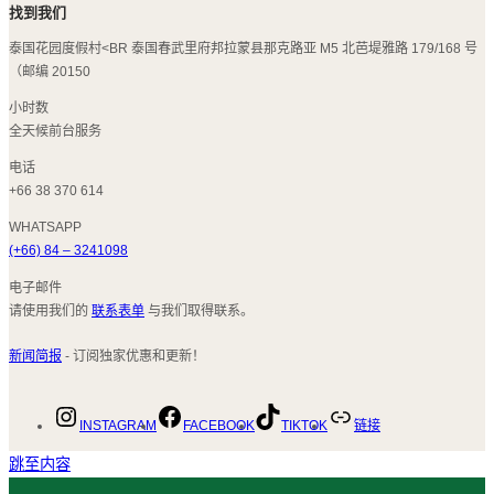
找到我们
泰国花园度假村<BR 泰国春武里府邦拉蒙县那克路亚 M5 北芭堤雅路 179/168 号
（邮编 20150
小时数
全天候前台服务
电话
+66 38 370 614
WHATSAPP
(+66) 84 – 3241098
电子邮件
请使用我们的
联系表单
与我们取得联系。
新闻简报
- 订阅独家优惠和更新！
INSTAGRAM
FACEBOOK
TIKTOK
链接
跳至内容