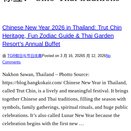
Chinese New Year 2026 in Thailand: Trut Chin
Heritage, Fun Zodiac Guide & Thai Garden
Resort’s Annual Buffet
由
TGR
假日与节日庆典
Posted on
3 月 16, 2026
5 月 12, 2026
No
Comments
Nakhon Sawan, Thailand – Photto Source:
https://blog.bangkokair.com/ Chinese New Year in Thailand,
called Trut Chin, is a lively and meaningful festival. It brings
together Chinese and Thai traditions, filling the season with
symbols, family gatherings, spiritual rituals, and huge public
celebrations. It’s also called Lunar New Year because the
celebration begins with the first new …