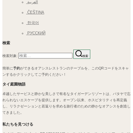
العربية
ČEŠTINA
한국어
РУССКИЙ
検索
検索対象:
検索
簡単に
予約
ができるオアシスレストランのテーブルを、このQRコードをスキャ
ンするかクリックしてご予約ください！
タイ庭園物語
卓越したサービスと静かな美しさで有名なタイガーデンリゾートは、パタヤで忘
れられないエスケープを提供します。オープン以来、ホスピタリティを再定義
し、リラクゼーションと若返りを求める旅行者のための静かなオアシスを創造し
てきました。
私たちを見つける