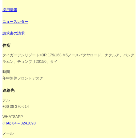
採用情報
ニュースレター
請求書の請求
住所
タイガーデンリゾート<BR 179/168 M5ノースパタヤロード、ナクルア、バング
ラムン、チョンブリ20150、タイ
時間
年中無休フロントデスク
連絡先
テル
+66 38 370 614
WHATSAPP
(+66) 84 – 3241098
メール