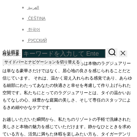
العربية
ČEŠTINA
한국어
РУССКИЙ
会社概要
検索対象:
サイドバーとナビゲーションを切り替える
タイガーデンリゾートパタヤでは、私たちは本物のラグジュアリー
は単なる豪華さだけではなく、居心地の良さを感じられることだと
信じています。 それは、温かく迎え入れられる感覚であり、あらゆ
る細部にわたってあなたの快適さと幸せを考慮して作り上げられた
空間です。私たちにとってのラグジュアリーとは、タイの温かいお
もてなしの心、緑豊かな庭園の美しさ、そして専任のスタッフによ
るきめ細やかなケアです。
お越しいただいた瞬間から、私たちのリゾートの手軽で洗練された
美しさと本物の魅力を感じていただけます。静かなひとときを求め
ている方も、活気に満ちた休暇を楽しみたい方も、タイガーデンリ