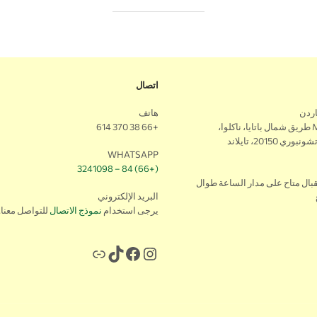
اتصال
اردن
هاتف
179/168 M5 طريق شمال باتايا، ناكلوا،
+66 38 370 614
ي 20150، تايلاند
WHATSAPP
(+66) 84 – 3241098
بال متاح على مدار الساعة طوال
البريد الإلكتروني
يرجى استخدام
نموذج الاتصال
للتواصل معنا.