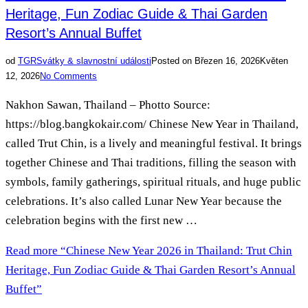
Heritage, Fun Zodiac Guide & Thai Garden
Resort’s Annual Buffet
od
TGR
Svátky & slavnostní události
Posted on
Březen 16, 2026
Květen
12, 2026
No Comments
Nakhon Sawan, Thailand – Photto Source:
https://blog.bangkokair.com/ Chinese New Year in Thailand,
called Trut Chin, is a lively and meaningful festival. It brings
together Chinese and Thai traditions, filling the season with
symbols, family gatherings, spiritual rituals, and huge public
celebrations. It’s also called Lunar New Year because the
celebration begins with the first new …
Read more
“Chinese New Year 2026 in Thailand: Trut Chin
Heritage, Fun Zodiac Guide & Thai Garden Resort’s Annual
Buffet”