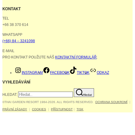
KONTAKT
TEL
+66 38 370 614
WHATSAPP
(+66) 84 – 3241098
E-MAIL
PRO KONTAKT POUŽIJTE NÁŠ
KONTAKTNÍ FORMULÁŘ
.
INSTAGRAM
FACEBOOK
TIKTOK
ODKAZ
VYHLEDÁVÁNÍ
HLEDAT:
Hledat
©THAI GARDEN RESORT 1984-2026. ALL RIGHTS RESERVED.
OCHRANA SOUKROMÍ
｜
PRÁVNÍ ZÁSADY
｜
COOKIES
｜
PŘÍSTUPNOST
｜
TISK