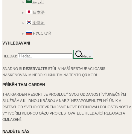
العربية
日本語
한국어
РУССКИЙ
VYHLEDÁVÁNÍ
HLEDAT:
Hledat
SNADNO SI
REZERVUJTE
STŮL V NAŠÍ RESTAURACI OASIS
NASKENOVÁNÍM NEBO KLIKNUTÍM NA TENTO QR KÓD!
PŘÍBĚH THAI GARDEN
THAI GARDEN RESORT JE PROSLULÝ SVOU ODDANOSTÍ VÝJIMEČNÝM
SLUŽBÁM A KLIDNOU KRÁSOU A NABÍZÍ NEZAPOMENUTELNÝ ÚNIK V
PATTAYI. OD SVÉHO OTEVŘENÍ JSME NOVĚ DEFINOVALI POHOSTINNOST A
VYTVOŘILI KLIDNOU OÁZU PRO CESTOVATELE HLEDAJÍCÍ RELAXACI A
OMLAZENÍ.
NAJDĚTE NÁS