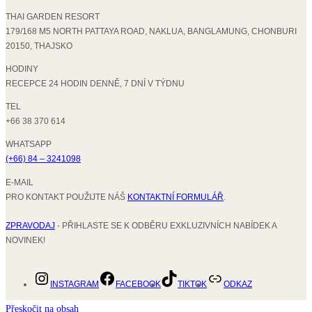
THAI GARDEN RESORT
179/168 M5 NORTH PATTAYA ROAD, NAKLUA, BANGLAMUNG, CHONBURI
20150, THAJSKO
HODINY
RECEPCE 24 HODIN DENNĚ, 7 DNÍ V TÝDNU
TEL
+66 38 370 614
WHATSAPP
(+66) 84 – 3241098
E-MAIL
PRO KONTAKT POUŽIJTE NÁŠ
KONTAKTNÍ FORMULÁŘ
.
ZPRAVODAJ
- PŘIHLASTE SE K ODBĚRU EXKLUZIVNÍCH NABÍDEK A
NOVINEK!
INSTAGRAM
FACEBOOK
TIKTOK
ODKAZ
Přeskočit na obsah