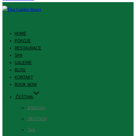
HOME
POKOJE
RESTAURACE
SPA
GALERIE
BLOG
KONTAKT
BOOK NOW
ČEŠTINA
ENGLISH
DEUTSCH
ไทย