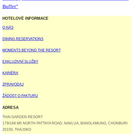
Buffet”
HOTELOVÉ INFORMACE
O NÁS
DINING RESERVATIONS
MOMENTS BEYOND THE RESORT
EXKLUZIVNÍ SLUŽBY
KARIÉRA
ZPRAVODAJ
ŽÁDOST O FAKTURU
ADRESA
THAI GARDEN RESORT
179/168 M5 NORTH PATTAYA ROAD, NAKLUA, BANGLAMUNG, CHONBURI
20150, THAJSKO