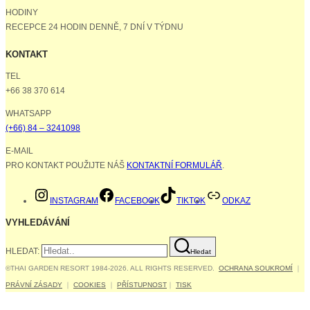
HODINY
RECEPCE 24 HODIN DENNĚ, 7 DNÍ V TÝDNU
KONTAKT
TEL
+66 38 370 614
WHATSAPP
(+66) 84 – 3241098
E-MAIL
PRO KONTAKT POUŽIJTE NÁŠ
KONTAKTNÍ FORMULÁŘ
.
INSTAGRAM
FACEBOOK
TIKTOK
ODKAZ
VYHLEDÁVÁNÍ
HLEDAT:
Hledat
©THAI GARDEN RESORT 1984-2026. ALL RIGHTS RESERVED.
OCHRANA SOUKROMÍ
｜
PRÁVNÍ ZÁSADY
｜
COOKIES
｜
PŘÍSTUPNOST
｜
TISK