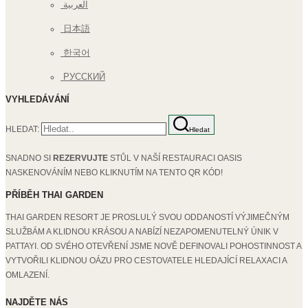
العربية
日本語
한국어
РУССКИЙ
VYHLEDÁVÁNÍ
HLEDAT:
Hledat
SNADNO SI
REZERVUJTE
STŮL V NAŠÍ RESTAURACI OASIS
NASKENOVÁNÍM NEBO KLIKNUTÍM NA TENTO QR KÓD!
PŘÍBĚH THAI GARDEN
THAI GARDEN RESORT JE PROSLULÝ SVOU ODDANOSTÍ VÝJIMEČNÝM
SLUŽBÁM A KLIDNOU KRÁSOU A NABÍZÍ NEZAPOMENUTELNÝ ÚNIK V
PATTAYI. OD SVÉHO OTEVŘENÍ JSME NOVĚ DEFINOVALI POHOSTINNOST A
VYTVOŘILI KLIDNOU OÁZU PRO CESTOVATELE HLEDAJÍCÍ RELAXACI A
OMLAZENÍ.
NAJDĚTE NÁS