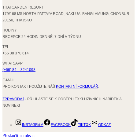
THAI GARDEN RESORT
179/168 M5 NORTH PATTAYA ROAD, NAKLUA, BANGLAMUNG, CHONBURI
20150, THAJSKO
HODINY
RECEPCE 24 HODIN DENNĚ, 7 DNÍ V TÝDNU
TEL
+66 38 370 614
WHATSAPP
(+66) 84 – 3241098
E-MAIL
PRO KONTAKT POUŽIJTE NÁŠ
KONTAKTNÍ FORMULÁŘ
.
ZPRAVODAJ
- PŘIHLASTE SE K ODBĚRU EXKLUZIVNÍCH NABÍDEK A
NOVINEK!
INSTAGRAM
FACEBOOK
TIKTOK
ODKAZ
Přeskočit na obsah