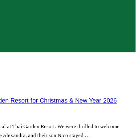
rden Resort for Christmas & New Year 2026
ial at Thai Garden Resort. We were thrilled to welcome
fe Alexandra, and their son Nico stayed …