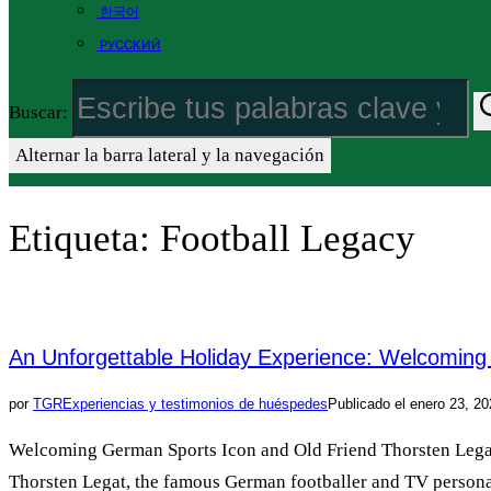
한국어
РУССКИЙ
Buscar:
Alternar la barra lateral y la navegación
Etiqueta:
Football Legacy
An Unforgettable Holiday Experience: Welcoming
por
TGR
Experiencias y testimonios de huéspedes
Publicado el
enero 23, 20
Welcoming German Sports Icon and Old Friend Thorsten Legat t
Thorsten Legat, the famous German footballer and TV personal