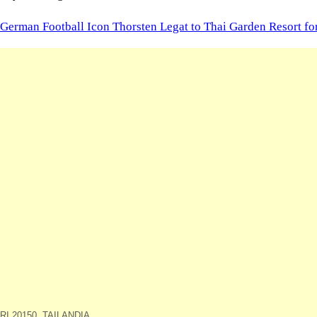
erman Football Icon Thorsten Legat to Thai Garden Resort f
I 20150, TAILANDIA