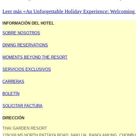
Leer más
«An Unforgettable Holiday Experience: Welcoming G
INFORMACIÓN DEL HOTEL
SOBRE NOSOTROS
DINING RESERVATIONS
MOMENTS BEYOND THE RESORT
SERVICIOS EXCLUSIVOS
CARRERAS
BOLETÍN
SOLICITAR FACTURA
DIRECCIÓN
THAI GARDEN RESORT
179/168 M5 NORTH PATTAYA ROAD, NAKLUA, BANGLAMUNG, CHONBUR