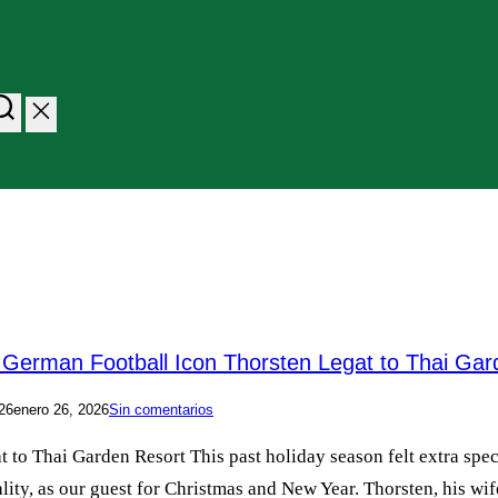
 German Football Icon Thorsten Legat to Thai Ga
26
enero 26, 2026
Sin comentarios
o Thai Garden Resort This past holiday season felt extra spec
ity, as our guest for Christmas and New Year. Thorsten, his wi