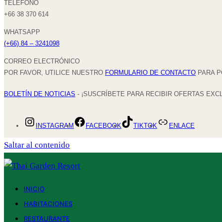
TELÉFONO
+66 38 370 614
WHATSAPP
(+66) 84 – 3241098
CORREO ELECTRÓNICO
POR FAVOR, UTILICE NUESTRO
FORMULARIO DE CONTACTO
PARA P
BOLETÍN DE NOTICIAS
- ¡SUSCRÍBETE PARA RECIBIR OFERTAS EXC
INSTAGRAM
FACEBOOK
TIKTOK
ENLACE
Saltar al contenido
INICIO
HABITACIONES
RESTAURANTE