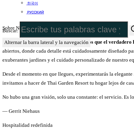
한국어
РУССКИЙ
Sobre Nosotros
Buscar:
En Thai Garden Resort Pattaya, creemos que el verdadero lu
Alternar la barra lateral y la navegación
abiertos, donde cada detalle está cuidadosamente diseñado para 
exuberantes jardines y el cuidado personalizado de nuestro e
Desde el momento en que llegues, experimentarás la elegante s
invitamos a hacer de Thai Garden Resort tu hogar lejos de casa
No hubo una gran visión, solo una constante: el servicio. Es 
— Gerrit Niehaus
Hospitalidad redefinida