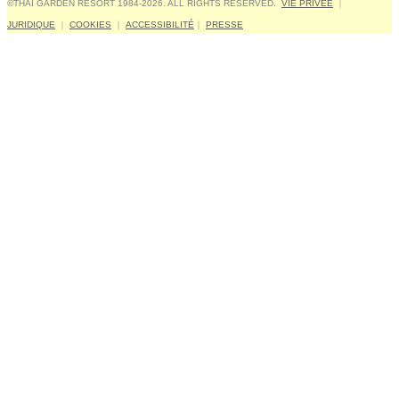
©THAI GARDEN RESORT 1984-2026. ALL RIGHTS RESERVED.
VIE PRIVÉE
｜
JURIDIQUE
｜
COOKIES
｜
ACCESSIBILITÉ
｜
PRESSE