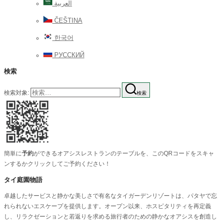
العربية
ČEŠTINA
한국어
РУССКИЙ
検索
検索対象:
検索
簡単に
予約
ができるオアシスレストランのテーブルを、このQRコードをスキャ
ンするかクリックしてご予約ください！
タイ庭園物語
卓越したサービスと静かな美しさで有名なタイガーデンリゾートは、パタヤで忘
れられないエスケープを提供します。オープン以来、ホスピタリティを再定義
し、リラクゼーションと若返りを求める旅行者のための静かなオアシスを創造し