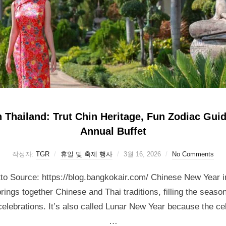
 Thailand: Trut Chin Heritage, Fun Zodiac Gui
Annual Buffet
작성자:
TGR
휴일 및 축제 행사
3월 16, 2026
No Comments
 Source: https://blog.bangkokair.com/ Chinese New Year in 
 brings together Chinese and Thai traditions, filling the seas
 celebrations. It’s also called Lunar New Year because the ce
…