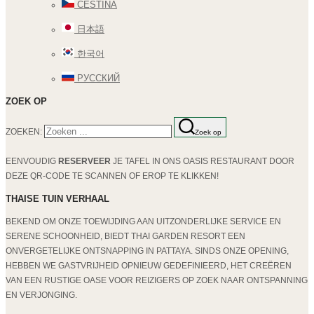
ČEŠTINA
日本語
한국어
РУССКИЙ
ZOEK OP
ZOEKEN:
Zoek op
EENVOUDIG
RESERVEER
JE TAFEL IN ONS OASIS RESTAURANT DOOR
DEZE QR-CODE TE SCANNEN OF EROP TE KLIKKEN!
THAISE TUIN VERHAAL
BEKEND OM ONZE TOEWIJDING AAN UITZONDERLIJKE SERVICE EN
SERENE SCHOONHEID, BIEDT THAI GARDEN RESORT EEN
ONVERGETELIJKE ONTSNAPPING IN PATTAYA. SINDS ONZE OPENING,
HEBBEN WE GASTVRIJHEID OPNIEUW GEDEFINIEERD, HET CREËREN
VAN EEN RUSTIGE OASE VOOR REIZIGERS OP ZOEK NAAR ONTSPANNING
EN VERJONGING.