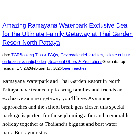
Amazing Ramayana Waterpark Exclusive Deal
for the Ultimate Family Getaway at Thai Garden
Resort North Pattaya
door
TGR
Booking Tips & FAQs
,
Gezinsvriendelijk reizen
,
Lokale cultuur
en bezienswaardigheden
,
Seasonal Offers & Promotions
Geplaatst op
februari 17, 2026
februari 17, 2026
Geen reacties
Ramayana Waterpark and Thai Garden Resort in North
Pattaya have teamed up to bring families and friends an
exclusive summer getaway you’ll love. As summer
approaches and the school break gets closer, this special
package is perfect for those planning a fun and memorable
holiday together at Thailand’s biggest and best water
park. Book your stay …