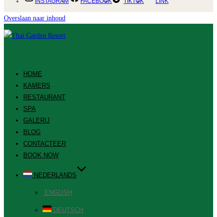
INSTAGRAM
FACEBOOK
TIKTOK
LINK
Overslaan naar inhoud
HOME
KAMERS
RESTAURANT
SPA
GALERIJ
BLOG
CONTACTEER
BOOK NOW
NEDERLANDS
ENGLISH
DEUTSCH