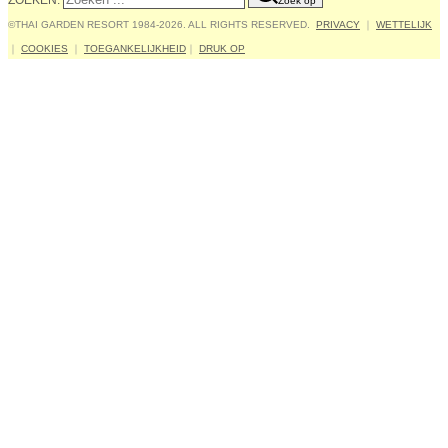
ZOEKEN:
Zoek op
©THAI GARDEN RESORT 1984-2026. ALL RIGHTS RESERVED.
PRIVACY
｜
WETTELIJK
｜
COOKIES
｜
TOEGANKELIJKHEID
｜
DRUK OP