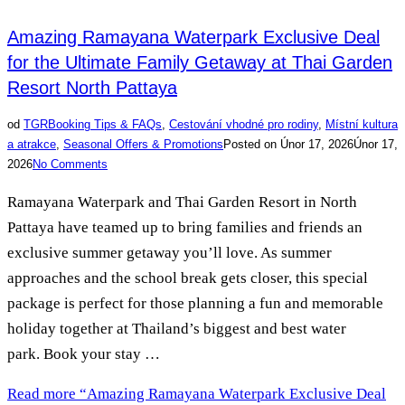
Amazing Ramayana Waterpark Exclusive Deal
for the Ultimate Family Getaway at Thai Garden
Resort North Pattaya
od
TGR
Booking Tips & FAQs
,
Cestování vhodné pro rodiny
,
Místní kultura
a atrakce
,
Seasonal Offers & Promotions
Posted on
Únor 17, 2026
Únor 17,
2026
No Comments
Ramayana Waterpark and Thai Garden Resort in North
Pattaya have teamed up to bring families and friends an
exclusive summer getaway you’ll love. As summer
approaches and the school break gets closer, this special
package is perfect for those planning a fun and memorable
holiday together at Thailand’s biggest and best water
park. Book your stay …
Read more
“Amazing Ramayana Waterpark Exclusive Deal