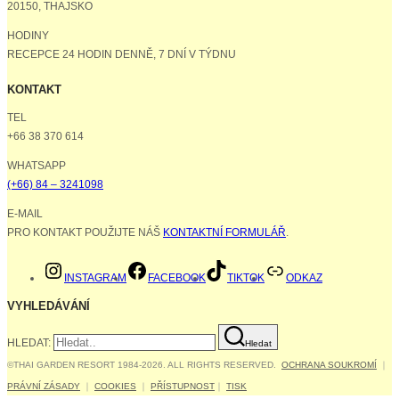
20150, THAJSKO
HODINY
RECEPCE 24 HODIN DENNĚ, 7 DNÍ V TÝDNU
KONTAKT
TEL
+66 38 370 614
WHATSAPP
(+66) 84 – 3241098
E-MAIL
PRO KONTAKT POUŽIJTE NÁŠ
KONTAKTNÍ FORMULÁŘ
.
INSTAGRAM
FACEBOOK
TIKTOK
ODKAZ
VYHLEDÁVÁNÍ
HLEDAT:
Hledat
©THAI GARDEN RESORT 1984-2026. ALL RIGHTS RESERVED.
OCHRANA SOUKROMÍ
｜
PRÁVNÍ ZÁSADY
｜
COOKIES
｜
PŘÍSTUPNOST
｜
TISK