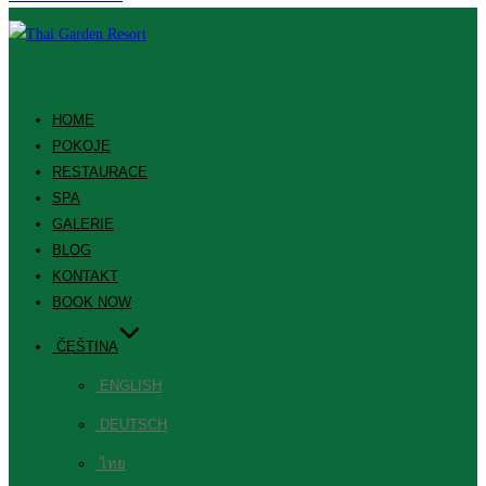
HOME
POKOJE
RESTAURACE
SPA
GALERIE
BLOG
KONTAKT
BOOK NOW
ČEŠTINA
ENGLISH
DEUTSCH
ไทย