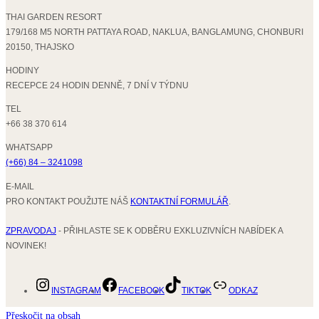
THAI GARDEN RESORT
179/168 M5 NORTH PATTAYA ROAD, NAKLUA, BANGLAMUNG, CHONBURI
20150, THAJSKO
HODINY
RECEPCE 24 HODIN DENNĚ, 7 DNÍ V TÝDNU
TEL
+66 38 370 614
WHATSAPP
(+66) 84 – 3241098
E-MAIL
PRO KONTAKT POUŽIJTE NÁŠ
KONTAKTNÍ FORMULÁŘ
.
ZPRAVODAJ
- PŘIHLASTE SE K ODBĚRU EXKLUZIVNÍCH NABÍDEK A
NOVINEK!
INSTAGRAM
FACEBOOK
TIKTOK
ODKAZ
Přeskočit na obsah