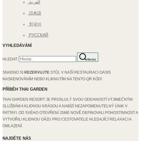
العربية
日本語
한국어
РУССКИЙ
VYHLEDÁVÁNÍ
HLEDAT:
Hledat
SNADNO SI
REZERVUJTE
STŮL V NAŠÍ RESTAURACI OASIS
NASKENOVÁNÍM NEBO KLIKNUTÍM NA TENTO QR KÓD!
PŘÍBĚH THAI GARDEN
THAI GARDEN RESORT JE PROSLULÝ SVOU ODDANOSTÍ VÝJIMEČNÝM
SLUŽBÁM A KLIDNOU KRÁSOU A NABÍZÍ NEZAPOMENUTELNÝ ÚNIK V
PATTAYI. OD SVÉHO OTEVŘENÍ JSME NOVĚ DEFINOVALI POHOSTINNOST A
VYTVOŘILI KLIDNOU OÁZU PRO CESTOVATELE HLEDAJÍCÍ RELAXACI A
OMLAZENÍ.
NAJDĚTE NÁS