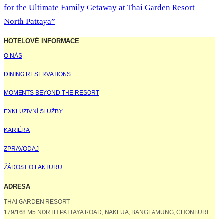
for the Ultimate Family Getaway at Thai Garden Resort
North Pattaya”
HOTELOVÉ INFORMACE
O NÁS
DINING RESERVATIONS
MOMENTS BEYOND THE RESORT
EXKLUZIVNÍ SLUŽBY
KARIÉRA
ZPRAVODAJ
ŽÁDOST O FAKTURU
ADRESA
THAI GARDEN RESORT
179/168 M5 NORTH PATTAYA ROAD, NAKLUA, BANGLAMUNG, CHONBURI