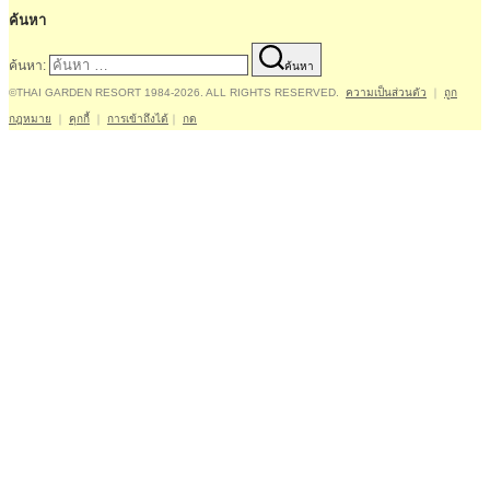
ค้นหา
ค้นหา:
ค้นหา
©THAI GARDEN RESORT 1984-2026. ALL RIGHTS RESERVED.
ความเป็นส่วนตัว
｜
ถูก
กฎหมาย
｜
คุกกี้
｜
การเข้าถึงได้
｜
กด