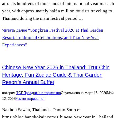
attracts hundreds of thousands of international visitors each
year, with approximately half a million tourists traveling to
Thailand during the main festival period …
Читать далее
“Songkran Festival 2026 at Thai Garden
Resort: Traditional Celebrations, and Thai New Year
Experiences”
Chinese New Year 2026 in Thailand: Trut Chin
Heritage, Fun Zodiac Guide & Thai Garden
Resort’s Annual Buffet
автором
TGR
Праздники и торжества
Опубликовано
Март 16, 2026
Май
12, 2026
Комментариев нет
Nakhon Sawan, Thailand – Photto Source:
https://blog.bangkokair.com/ Chinese New Year in Thailand,