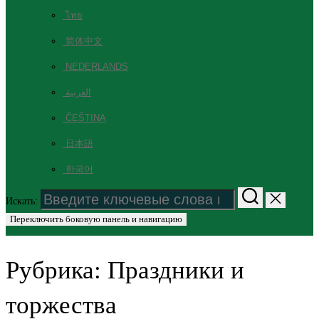
ไทย
简体中文
NEDERLANDS
العربية
ČEŠTINA
日本語
한국어
Искать:
Переключить боковую панель и навигацию
Рубрика:
Праздники и
торжества