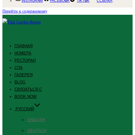
INSTAGRAM
FACEBOOK
TIKTOK
ССЫЛКА
Перейти к содержимому
ГЛАВНАЯ
НОМЕРА
РЕСТОРАН
СПА
ГАЛЕРЕЯ
BLOG
СВЯЗАТЬСЯ С
BOOK NOW
РУССКИЙ
ENGLISH
DEUTSCH