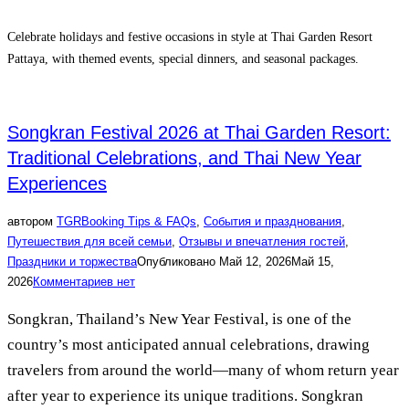
Celebrate holidays and festive occasions in style at Thai Garden Resort
Pattaya, with themed events, special dinners, and seasonal packages.
Songkran Festival 2026 at Thai Garden Resort:
Traditional Celebrations, and Thai New Year
Experiences
автором
TGR
Booking Tips & FAQs
,
События и празднования
,
Путешествия для всей семьи
,
Отзывы и впечатления гостей
,
Праздники и торжества
Опубликовано
Май 12, 2026
Май 15,
2026
Комментариев нет
Songkran, Thailand’s New Year Festival, is one of the
country’s most anticipated annual celebrations, drawing
travelers from around the world—many of whom return year
after year to experience its unique traditions. Songkran