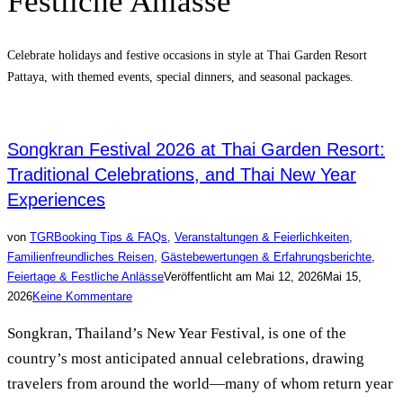
Festliche Anlässe
Celebrate holidays and festive occasions in style at Thai Garden Resort
Pattaya, with themed events, special dinners, and seasonal packages.
Songkran Festival 2026 at Thai Garden Resort:
Traditional Celebrations, and Thai New Year
Experiences
von
TGR
Booking Tips & FAQs
,
Veranstaltungen & Feierlichkeiten
,
Familienfreundliches Reisen
,
Gästebewertungen & Erfahrungsberichte
,
Feiertage & Festliche Anlässe
Veröffentlicht am
Mai 12, 2026
Mai 15,
2026
Keine Kommentare
Songkran, Thailand’s New Year Festival, is one of the
country’s most anticipated annual celebrations, drawing
travelers from around the world—many of whom return year