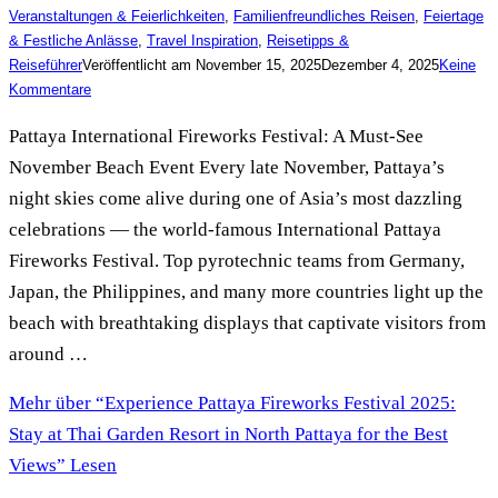
Veranstaltungen & Feierlichkeiten
,
Familienfreundliches Reisen
,
Feiertage
& Festliche Anlässe
,
Travel Inspiration
,
Reisetipps &
Reiseführer
Veröffentlicht am
November 15, 2025
Dezember 4, 2025
Keine
Kommentare
Pattaya International Fireworks Festival: A Must-See
November Beach Event Every late November, Pattaya’s
night skies come alive during one of Asia’s most dazzling
celebrations — the world-famous International Pattaya
Fireworks Festival. Top pyrotechnic teams from Germany,
Japan, the Philippines, and many more countries light up the
beach with breathtaking displays that captivate visitors from
around …
Mehr
über “Experience Pattaya Fireworks Festival 2025:
Stay at Thai Garden Resort in North Pattaya for the Best
Views”
Lesen