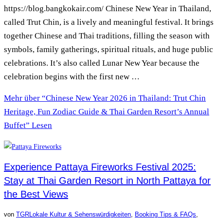
https://blog.bangkokair.com/ Chinese New Year in Thailand,
called Trut Chin, is a lively and meaningful festival. It brings
together Chinese and Thai traditions, filling the season with
symbols, family gatherings, spiritual rituals, and huge public
celebrations. It’s also called Lunar New Year because the
celebration begins with the first new …
Mehr
über “Chinese New Year 2026 in Thailand: Trut Chin
Heritage, Fun Zodiac Guide & Thai Garden Resort’s Annual
Buffet”
Lesen
Experience Pattaya Fireworks Festival 2025:
Stay at Thai Garden Resort in North Pattaya for
the Best Views
von
TGR
Lokale Kultur & Sehenswürdigkeiten
,
Booking Tips & FAQs
,