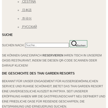
ČEŠTINA
日本語
한국어
РУССКИЙ
SUCHE
SUCHEN NACH:
Suchen
SIE KÖNNEN GANZ EINFACH
RESERVIEREN
IHREN TISCH IN UNSEREM
OASIS RESTAURANT, INDEM SIE DIESEN QR-CODE SCANNEN ODER
DARAUF KLICKEN!
DIE GESCHICHTE DES THAI GARDEN RESORTS
BEKANNT FÜR UNSER ENGAGEMENT FÜR AUSSERGEWÖHNLICHEN S
ERVICE UND RUHIGE SCHÖNHEIT, BIETET DAS THAI GARDEN RESORT E
INE UNVERGESSLICHE AUSZEIT IN PATTAYA. SEIT UNSERER E
RÖFFNUNG HABEN WIR DIE GASTFREUNDSCHAFT NEU DEFINIERT UND E
INE FRIEDLICHE OASE FÜR REISENDE GESCHAFFEN, DIE E
NTSPANNUNG UND ERNEUERUNG SUCHEN.