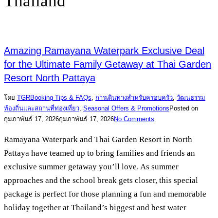
Thailand
Amazing Ramayana Waterpark Exclusive Deal
for the Ultimate Family Getaway at Thai Garden
Resort North Pattaya
โดย
TGR
Booking Tips & FAQs
,
การเดินทางสำหรับครอบครัว
,
วัฒนธรรม
ท้องถิ่นและสถานที่ท่องเที่ยว
,
Seasonal Offers & Promotions
Posted on
กุมภาพันธ์ 17, 2026
กุมภาพันธ์ 17, 2026
No Comments
Ramayana Waterpark and Thai Garden Resort in North
Pattaya have teamed up to bring families and friends an
exclusive summer getaway you’ll love. As summer
approaches and the school break gets closer, this special
package is perfect for those planning a fun and memorable
holiday together at Thailand’s biggest and best water