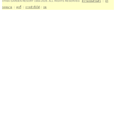
©THAI GARDEN RESORT 1984-2026. ALL RIGHTS RESERVED.
ความเป็นส่วนตัว
｜
ถูก
กฎหมาย
｜
คุกกี้
｜
การเข้าถึงได้
｜
กด