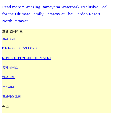
Read more
“Amazing Ramayana Waterpark Exclusive Deal
for the Ultimate Family Getaway at Thai Garden Resort
North Pattaya”
호텔 인사이트
회사 소개
DINING RESERVATIONS
MOMENTS BEYOND THE RESORT
독점 서비스
채용 정보
뉴스레터
인보이스 요청
주소