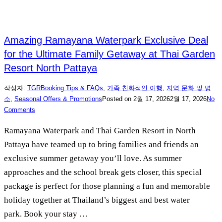
Amazing Ramayana Waterpark Exclusive Deal
for the Ultimate Family Getaway at Thai Garden
Resort North Pattaya
작성자:
TGR
Booking Tips & FAQs
,
가족 친화적인 여행
,
지역 문화 및 명
소
,
Seasonal Offers & Promotions
Posted on
2월 17, 2026
2월 17, 2026
No
Comments
Ramayana Waterpark and Thai Garden Resort in North
Pattaya have teamed up to bring families and friends an
exclusive summer getaway you’ll love. As summer
approaches and the school break gets closer, this special
package is perfect for those planning a fun and memorable
holiday together at Thailand’s biggest and best water
park. Book your stay …