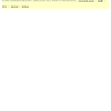
©THAI GARDEN RESORT 1984-2026. ALL RIGHTS RESERVED.
개인정보 보호
｜
법률
｜
쿠키
｜
접근성
｜
프레스