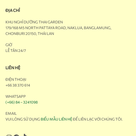
ĐỊA CHỈ
KHU NGHỈ DƯỠNG THAI GARDEN
179/168 M5 NORTH PATTAYA ROAD, NAKLUA, BANGLAMUNG,
CHONBURI 20150, THÁI LAN
GIỜ
LỄ TÂN 24/7
LIÊN HỆ
ĐIỆN THOẠI
+66 38 370 614
WHATSAPP
(+66) 84 – 3241098
EMAIL
VUI LÒNG SỬ DỤNG
BIỂU MẪU LIÊN HỆ
ĐỂ LIÊN LẠC VỚI CHÚNG TÔI.