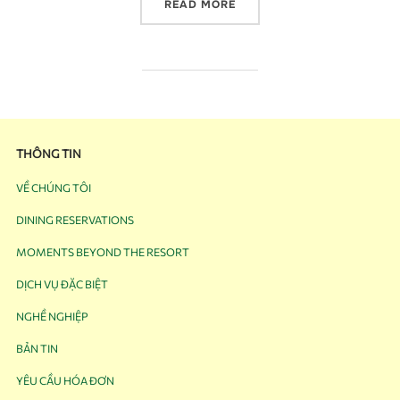
READ MORE
THÔNG TIN
VỀ CHÚNG TÔI
DINING RESERVATIONS
MOMENTS BEYOND THE RESORT
DỊCH VỤ ĐẶC BIỆT
NGHỀ NGHIỆP
BẢN TIN
YÊU CẦU HÓA ĐƠN