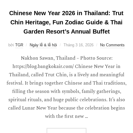
Chinese New Year 2026 in Thailand: Trut
Chin Heritage, Fun Zodiac Guide & Thai
Garden Resort’s Annual Buffet
bởi
TGR
Ngày lễ & lễ hội
Tháng 3 16, 2026
No Comments
Nakhon Sawan, Thailand – Photto Source:
https://blog.bangkokair.com/ Chinese New Year in
Thailand, called Trut Chin, is a lively and meaningful
festival. It brings together Chinese and Thai traditions,
filling the season with symbols, family gatherings,
spiritual rituals, and huge public celebrations. It’s also
called Lunar New Year because the celebration begins
with the first new …