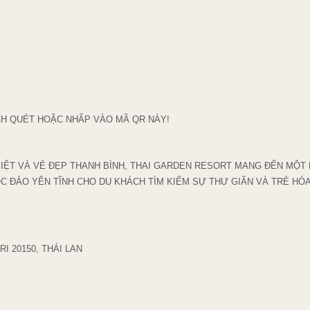
CH QUÉT HOẶC NHẤP VÀO MÃ QR NÀY!
 BIỆT VÀ VẺ ĐẸP THANH BÌNH, THAI GARDEN RESORT MANG ĐẾN MỘT
ỐC ĐẢO YÊN TĨNH CHO DU KHÁCH TÌM KIẾM SỰ THƯ GIÃN VÀ TRẺ HÓA
 20150, THÁI LAN