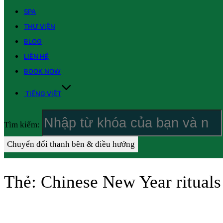
SPA
THƯ VIỆN
BLOG
LIÊN HỆ
BOOK NOW
TIẾNG VIỆT
Tìm kiếm:
Chuyển đổi thanh bên & điều hướng
Thẻ:
Chinese New Year rituals