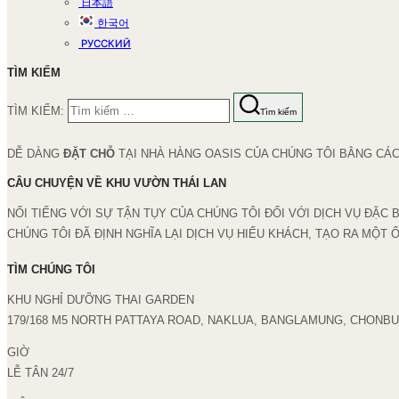
日本語
한국어
РУССКИЙ
TÌM KIẾM
TÌM KIẾM:
Tìm kiếm
DỄ DÀNG
ĐẶT CHỖ
TẠI NHÀ HÀNG OASIS CỦA CHÚNG TÔI BẰNG CÁ
CÂU CHUYỆN VỀ KHU VƯỜN THÁI LAN
NỔI TIẾNG VỚI SỰ TẬN TỤY CỦA CHÚNG TÔI ĐỐI VỚI DỊCH VỤ ĐẶC
CHÚNG TÔI ĐÃ ĐỊNH NGHĨA LẠI DỊCH VỤ HIẾU KHÁCH, TẠO RA MỘT 
TÌM CHÚNG TÔI
KHU NGHỈ DƯỠNG THAI GARDEN
179/168 M5 NORTH PATTAYA ROAD, NAKLUA, BANGLAMUNG, CHONBURI
GIỜ
LỄ TÂN 24/7