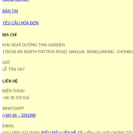
BẢN TIN
YÊU CẦU HÓA ĐƠN
ĐỊA CHỈ
KHU NGHỈ DƯỠNG THAI GARDEN
179/168 M5 NORTH PATTAYA ROAD, NAKLUA, BANGLAMUNG, CHONBURI
GIỜ
LỄ TÂN 24/7
LIÊN HỆ
ĐIỆN THOẠI
+66 38 370 614
WHATSAPP
(+66) 84 – 3241098
EMAIL
VUI LÒNG SỬ DỤNG
BIỂU MẪU LIÊN HỆ
ĐỂ LIÊN LẠC VỚI CHÚNG TÔI