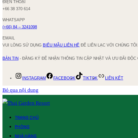
ĐIỆN THOẠI
+66 38 370 614
WHATSAPP
(+66) 84 – 3241098
EMAIL
VUI LÒNG SỬ DỤNG
BIỂU MẪU LIÊN HỆ
ĐỂ LIÊN LẠC VỚI CHÚNG TÔI
BẢN TIN
- ĐĂNG KÝ ĐỂ NHẬN THÔNG TIN CẬP NHẬT VÀ ƯU ĐÃI ĐỘC
INSTAGRAM
FACEBOOK
TIKTOK
LIÊN KẾT
Bỏ qua nội dung
TRANG CHỦ
PHÒNG
NHÀ HÀNG