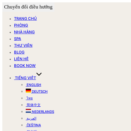
Chuyển đổi điều hướng
TRANG CHỦ
PHÒNG
NHÀ HÀNG
SPA
THƯ VIỆN
BLOG
LIÊN HỆ
BOOK NOW
TIẾNG VIỆT
ENGLISH
DEUTSCH
ไทย
简体中文
NEDERLANDS
العربية
ČEŠTINA