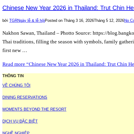
Chinese New Year 2026 in Thailand: Trut Chin He
bởi
TGR
Ngày lễ & lễ hội
Posted on
Tháng 3 16, 2026
Tháng 5 12, 2026
No C
Nakhon Sawan, Thailand – Photto Source: https://blog.bangkoka
Thai traditions, filling the season with symbols, family gather
first new …
Read more
“Chinese New Year 2026 in Thailand: Trut Chin He
THÔNG TIN
VỀ CHÚNG TÔI
DINING RESERVATIONS
MOMENTS BEYOND THE RESORT
DỊCH VỤ ĐẶC BIỆT
NGHỀ NGHIỆP