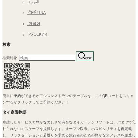
العربية
ČEŠTINA
한국어
РУССКИЙ
検索
検索対象:
検索
簡単に
予約
ができるオアシスレストランのテーブルを、このQRコードをスキャ
ンするかクリックしてご予約ください！
タイ庭園物語
卓越したサービスと静かな美しさで有名なタイガーデンリゾートは、パタヤで忘
れられないエスケープを提供します。オープン以来、ホスピタリティを再定義
し、リラクゼーションと若返りを求める旅行者のための静かなオアシスを創造し