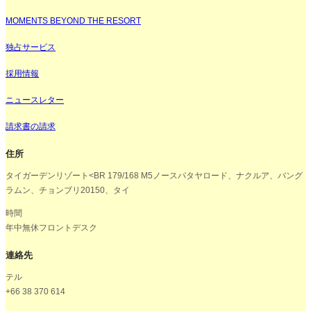
MOMENTS BEYOND THE RESORT
独占サービス
採用情報
ニュースレター
請求書の請求
住所
タイガーデンリゾート<BR 179/168 M5ノースパタヤロード、ナクルア、バング
ラムン、チョンブリ20150、タイ
時間
年中無休フロントデスク
連絡先
テル
+66 38 370 614