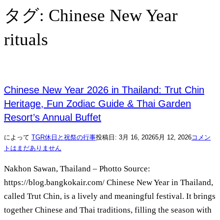
タグ:
Chinese New Year
rituals
Chinese New Year 2026 in Thailand: Trut Chin
Heritage, Fun Zodiac Guide & Thai Garden
Resort’s Annual Buffet
によって
TGR
休日と祝祭の行事
投稿日:
3月 16, 2026
5月 12, 2026
コメン
トはまだありません
Nakhon Sawan, Thailand – Photto Source:
https://blog.bangkokair.com/ Chinese New Year in Thailand,
called Trut Chin, is a lively and meaningful festival. It brings
together Chinese and Thai traditions, filling the season with