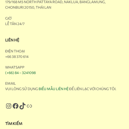
179/168 M5 NORTH PATTAYA ROAD, NAKLUA, BANGLAMUNG,
CHONBURI 20150, THÁI LAN
GIỜ
LỄ TÂN 24/7
LIÊN HỆ
ĐIỆN THOẠI
+66 38 370 614
WHATSAPP
(+66) 84 – 3241098
EMAIL
VUI LÒNG SỬ DỤNG
BIỂU MẪU LIÊN HỆ
ĐỂ LIÊN LẠC VỚI CHÚNG TÔI.
TÌM KIẾM