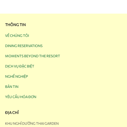
THÔNG TIN
VỀ CHÚNG TÔI
DINING RESERVATIONS
MOMENTS BEYOND THE RESORT
DỊCH VỤ ĐẶC BIỆT
NGHỀ NGHIỆP
BẢN TIN
YÊU CẦU HÓA ĐƠN
ĐỊA CHỈ
KHU NGHỈ DƯỠNG THAI GARDEN