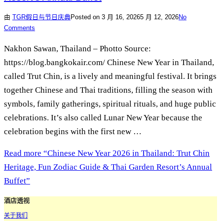
由
TGR
假日与节日庆典
Posted on
3 月 16, 2026
5 月 12, 2026
No
Comments
Nakhon Sawan, Thailand – Photto Source:
https://blog.bangkokair.com/ Chinese New Year in Thailand,
called Trut Chin, is a lively and meaningful festival. It brings
together Chinese and Thai traditions, filling the season with
symbols, family gatherings, spiritual rituals, and huge public
celebrations. It’s also called Lunar New Year because the
celebration begins with the first new …
Read more
“Chinese New Year 2026 in Thailand: Trut Chin
Heritage, Fun Zodiac Guide & Thai Garden Resort’s Annual
Buffet”
酒店透视
关于我们