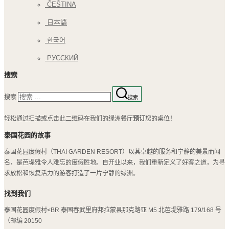
ČEŠTINA
日本語
한국어
РУССКИЙ
搜索
搜索
搜索
轻松通过扫描或点击此二维码在我们的绿洲餐厅
预订
您的桌位！
泰国花园的故事
泰国花园度假村（THAI GARDEN RESORT）以其卓越的服务和宁静的美景而闻
名，是芭堤雅令人难忘的度假胜地。自开业以来，我们重新定义了好客之道，为寻
求放松和恢复活力的游客打造了一片宁静的绿洲。
找到我们
泰国花园度假村<BR 泰国春武里府邦拉蒙县那克路亚 M5 北芭堤雅路 179/168 号
（邮编 20150