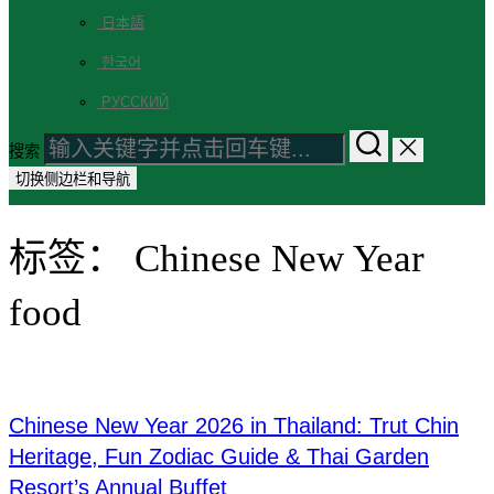
日本語
한국어
РУССКИЙ
搜索
切换侧边栏和导航
标签：
Chinese New Year
food
Chinese New Year 2026 in Thailand: Trut Chin
Heritage, Fun Zodiac Guide & Thai Garden
Resort’s Annual Buffet