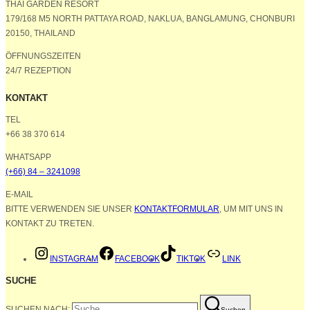
THAI GARDEN RESORT
179/168 M5 NORTH PATTAYA ROAD, NAKLUA, BANGLAMUNG, CHONBURI
20150, THAILAND
ÖFFNUNGSZEITEN
24/7 REZEPTION
KONTAKT
TEL
+66 38 370 614
WHATSAPP
(+66) 84 – 3241098
E-MAIL
BITTE VERWENDEN SIE UNSER
KONTAKTFORMULAR
, UM MIT UNS IN
KONTAKT ZU TRETEN.
INSTAGRAM
FACEBOOK
TIKTOK
LINK
SUCHE
SUCHEN NACH:
Suchen