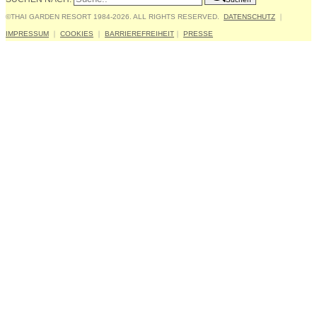
©THAI GARDEN RESORT 1984-2026. ALL RIGHTS RESERVED.
DATENSCHUTZ
｜
IMPRESSUM
｜
COOKIES
｜
BARRIEREFREIHEIT
｜
PRESSE