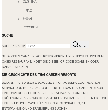
ČEŠTINA
日本語
한국어
РУССКИЙ
SUCHE
SUCHEN NACH:
Suchen
SIE KÖNNEN GANZ EINFACH
RESERVIEREN
IHREN TISCH IN UNSEREM
OASIS RESTAURANT, INDEM SIE DIESEN QR-CODE SCANNEN ODER
DARAUF KLICKEN!
DIE GESCHICHTE DES THAI GARDEN RESORTS
BEKANNT FÜR UNSER ENGAGEMENT FÜR AUSSERGEWÖHNLICHEN S
ERVICE UND RUHIGE SCHÖNHEIT, BIETET DAS THAI GARDEN RESORT E
INE UNVERGESSLICHE AUSZEIT IN PATTAYA. SEIT UNSERER E
RÖFFNUNG HABEN WIR DIE GASTFREUNDSCHAFT NEU DEFINIERT UND E
INE FRIEDLICHE OASE FÜR REISENDE GESCHAFFEN, DIE E
NTSPANNUNG UND ERNEUERUNG SUCHEN.