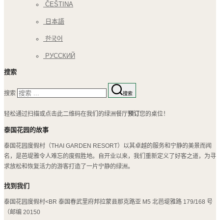
ČEŠTINA
日本語
한국어
РУССКИЙ
搜索
搜索
搜索
轻松通过扫描或点击此二维码在我们的绿洲餐厅
预订
您的桌位！
泰国花园的故事
泰国花园度假村（THAI GARDEN RESORT）以其卓越的服务和宁静的美景而闻
名，是芭堤雅令人难忘的度假胜地。自开业以来，我们重新定义了好客之道，为寻
求放松和恢复活力的游客打造了一片宁静的绿洲。
找到我们
泰国花园度假村<BR 泰国春武里府邦拉蒙县那克路亚 M5 北芭堤雅路 179/168 号
（邮编 20150