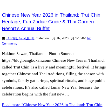
Chinese New Year 2026 in Thailand: Trut Chin
Heritage, Fun Zodiac Guide & Thai Garden
Resort’s Annual Buffet
由
TGR
假日与节日庆典
Posted on
3 月 16, 2026
5 月 12, 2026
No
Comments
Nakhon Sawan, Thailand – Photto Source:
https://blog.bangkokair.com/ Chinese New Year in Thailand,
called Trut Chin, is a lively and meaningful festival. It brings
together Chinese and Thai traditions, filling the season with
symbols, family gatherings, spiritual rituals, and huge public
celebrations. It’s also called Lunar New Year because the
celebration begins with the first new …
Read more
“Chinese New Year 2026 in Thailand: Trut Chin