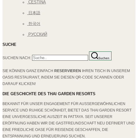
ČEŠTINA
日本語
한국어
РУССКИЙ
SUCHE
SUCHEN NACH:
Suchen
SIE KÖNNEN GANZ EINFACH
RESERVIEREN
IHREN TISCH IN UNSEREM
OASIS RESTAURANT, INDEM SIE DIESEN QR-CODE SCANNEN ODER
DARAUF KLICKEN!
DIE GESCHICHTE DES THAI GARDEN RESORTS
BEKANNT FÜR UNSER ENGAGEMENT FÜR AUSSERGEWÖHNLICHEN S
ERVICE UND RUHIGE SCHÖNHEIT, BIETET DAS THAI GARDEN RESORT E
INE UNVERGESSLICHE AUSZEIT IN PATTAYA. SEIT UNSERER E
RÖFFNUNG HABEN WIR DIE GASTFREUNDSCHAFT NEU DEFINIERT UND E
INE FRIEDLICHE OASE FÜR REISENDE GESCHAFFEN, DIE E
NTSPANNUNG UND ERNEUERUNG SUCHEN.