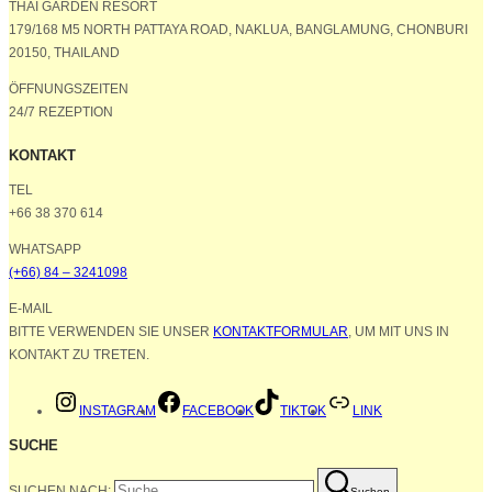
THAI GARDEN RESORT
179/168 M5 NORTH PATTAYA ROAD, NAKLUA, BANGLAMUNG, CHONBURI
20150, THAILAND
ÖFFNUNGSZEITEN
24/7 REZEPTION
KONTAKT
TEL
+66 38 370 614
WHATSAPP
(+66) 84 – 3241098
E-MAIL
BITTE VERWENDEN SIE UNSER
KONTAKTFORMULAR
, UM MIT UNS IN
KONTAKT ZU TRETEN.
INSTAGRAM
FACEBOOK
TIKTOK
LINK
SUCHE
SUCHEN NACH:
Suchen