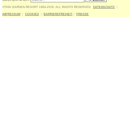
©THAI GARDEN RESORT 1984-2026. ALL RIGHTS RESERVED.
DATENSCHUTZ
｜
IMPRESSUM
｜
COOKIES
｜
BARRIEREFREIHEIT
｜
PRESSE