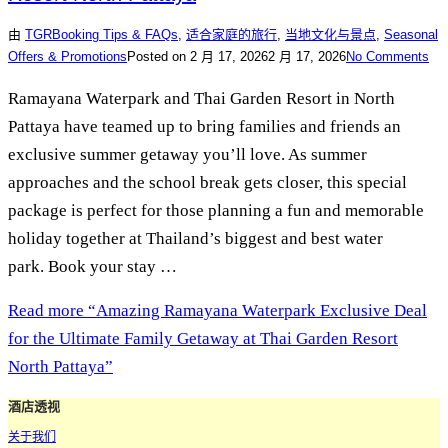
由
TGR
Booking Tips & FAQs
,
适合家庭的旅行
,
当地文化与景点
,
Seasonal
Offers & Promotions
Posted on
2 月 17, 2026
2 月 17, 2026
No Comments
Ramayana Waterpark and Thai Garden Resort in North
Pattaya have teamed up to bring families and friends an
exclusive summer getaway you’ll love. As summer
approaches and the school break gets closer, this special
package is perfect for those planning a fun and memorable
holiday together at Thailand’s biggest and best water
park. Book your stay …
Read more
“Amazing Ramayana Waterpark Exclusive Deal
for the Ultimate Family Getaway at Thai Garden Resort
North Pattaya”
酒店透视
关于我们