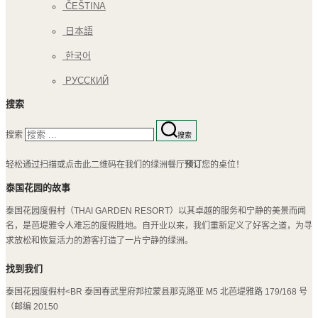
ČEŠTINA
日本語
한국어
РУССКИЙ
搜索
搜索
搜索
轻松通过扫描或点击此二维码在我们的绿洲餐厅
预订
您的桌位！
泰国花园的故事
泰国花园度假村（THAI GARDEN RESORT）以其卓越的服务和宁静的美景而闻
名，是芭堤雅令人难忘的度假胜地。自开业以来，我们重新定义了好客之道，为寻
求放松和恢复活力的游客打造了一片宁静的绿洲。
找到我们
泰国花园度假村<BR 泰国春武里府邦拉蒙县那克路亚 M5 北芭堤雅路 179/168 号
（邮编 20150