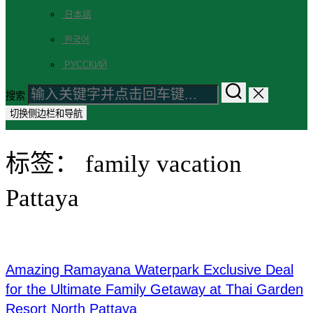
日本語
한국어
РУССКИЙ
搜索
切换侧边栏和导航
标签：
family vacation
Pattaya
Amazing Ramayana Waterpark Exclusive Deal
for the Ultimate Family Getaway at Thai Garden
Resort North Pattaya