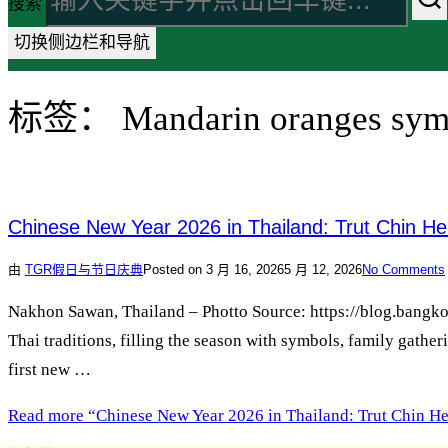
搜索
切换侧边栏和导航
标签：
Mandarin oranges sy
Chinese New Year 2026 in Thailand: Trut Chin He
由
TGR
假日与节日庆典
Posted on
3 月 16, 2026
5 月 12, 2026
No Comments
Nakhon Sawan, Thailand – Photto Source: https://blog.bangkoka
Thai traditions, filling the season with symbols, family gather
first new …
Read more
“Chinese New Year 2026 in Thailand: Trut Chin He