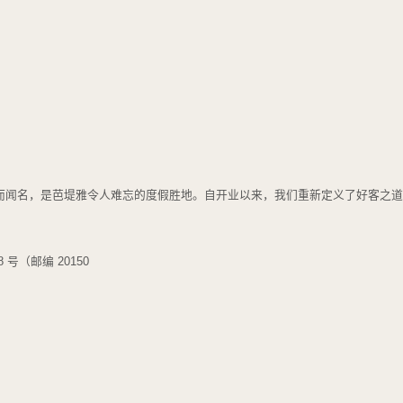
静的美景而闻名，是芭堤雅令人难忘的度假胜地。自开业以来，我们重新定义了好客
号（邮编 20150