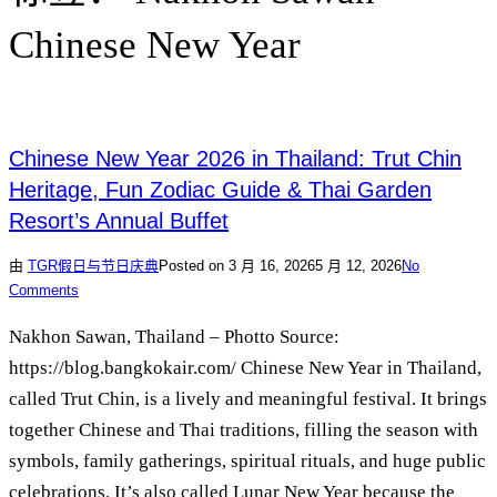
Chinese New Year
Chinese New Year 2026 in Thailand: Trut Chin
Heritage, Fun Zodiac Guide & Thai Garden
Resort’s Annual Buffet
由
TGR
假日与节日庆典
Posted on
3 月 16, 2026
5 月 12, 2026
No
Comments
Nakhon Sawan, Thailand – Photto Source:
https://blog.bangkokair.com/ Chinese New Year in Thailand,
called Trut Chin, is a lively and meaningful festival. It brings
together Chinese and Thai traditions, filling the season with
symbols, family gatherings, spiritual rituals, and huge public
celebrations. It’s also called Lunar New Year because the