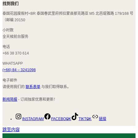
找到我们
泰国花园度假村<BR 泰国春武里府邦拉蒙县那克路亚 M5 北芭堤雅路 179/168 号
（邮编 20150
小时数
全天候前台服务
电话
+66 38 370 614
WHATSAPP
(+66) 84 – 3241098
电子邮件
请使用我们的
联系表单
与我们取得联系。
新闻简报
- 订阅独家优惠和更新！
INSTAGRAM
FACEBOOK
TIKTOK
链接
跳至内容