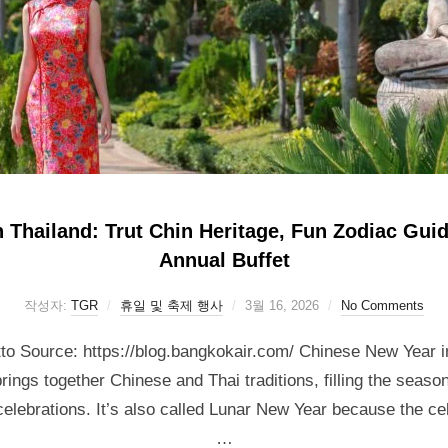
 Thailand: Trut Chin Heritage, Fun Zodiac Gui
Annual Buffet
작성자:
TGR
휴일 및 축제 행사
3월 16, 2026
No Comments
 Source: https://blog.bangkokair.com/ Chinese New Year in 
 brings together Chinese and Thai traditions, filling the seas
 celebrations. It’s also called Lunar New Year because the ce
…